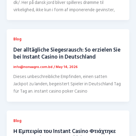
dk/. Her på dansk jord bliver spilleres drømme til
virkelighed, ikke kun i form af imponerende gevinster,
Blog
Der alltägliche Siegesrausch: So erzielen Sie
bei Instant Casino in Deutschland
info@nonaagro.com.bd
/
May 14, 2026
Dieses unbeschreibliche Empfinden, einen satten
Jackpot zu landen, begeistert Spieler in Deutschland Tag
für Tag an. instant casino poker Casino
Blog
Η Εμπειρία του Instant Casino Φτιάχτηκε