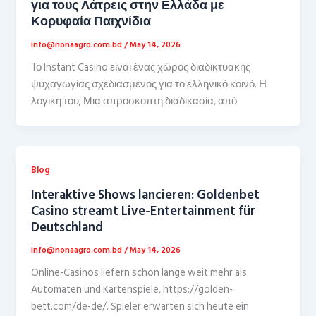
για τους Λάτρεις στην Ελλάδα με
Κορυφαία Παιχνίδια
info@nonaagro.com.bd
/
May 14, 2026
Το Instant Casino είναι ένας χώρος διαδικτυακής
ψυχαγωγίας σχεδιασμένος για το ελληνικό κοινό. Η
λογική του; Μια απρόσκοπτη διαδικασία, από
Blog
Interaktive Shows lancieren: Goldenbet
Casino streamt Live-Entertainment für
Deutschland
info@nonaagro.com.bd
/
May 14, 2026
Online-Casinos liefern schon lange weit mehr als
Automaten und Kartenspiele, https://golden-
bett.com/de-de/. Spieler erwarten sich heute ein