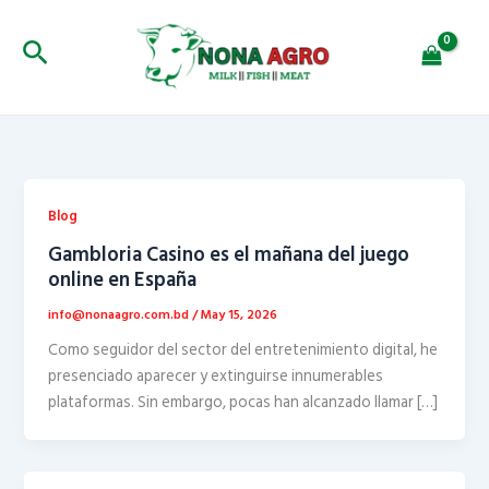
Skip
to
Search
content
Blog
Gambloria Casino es el mañana del juego
online en España
info@nonaagro.com.bd
/
May 15, 2026
Como seguidor del sector del entretenimiento digital, he
presenciado aparecer y extinguirse innumerables
plataformas. Sin embargo, pocas han alcanzado llamar […]