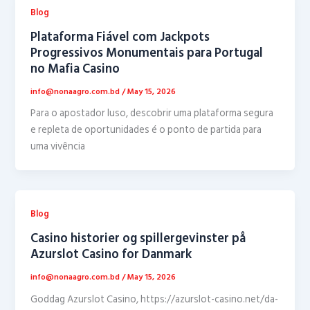
Blog
Plataforma Fiável com Jackpots
Progressivos Monumentais para Portugal
no Mafia Casino
info@nonaagro.com.bd
/
May 15, 2026
Para o apostador luso, descobrir uma plataforma segura
e repleta de oportunidades é o ponto de partida para
uma vivência
Blog
Casino historier og spillergevinster på
Azurslot Casino for Danmark
info@nonaagro.com.bd
/
May 15, 2026
Goddag Azurslot Casino, https://azurslot-casino.net/da-