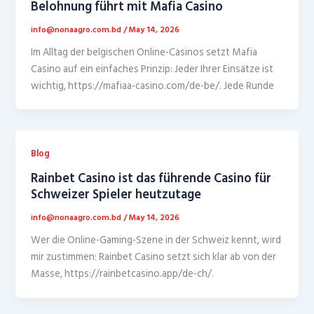
Belohnung führt mit Mafia Casino
info@nonaagro.com.bd
/
May 14, 2026
Im Alltag der belgischen Online-Casinos setzt Mafia
Casino auf ein einfaches Prinzip: Jeder Ihrer Einsätze ist
wichtig, https://mafiaa-casino.com/de-be/. Jede Runde
Blog
Rainbet Casino ist das führende Casino für
Schweizer Spieler heutzutage
info@nonaagro.com.bd
/
May 14, 2026
Wer die Online-Gaming-Szene in der Schweiz kennt, wird
mir zustimmen: Rainbet Casino setzt sich klar ab von der
Masse, https://rainbetcasino.app/de-ch/.