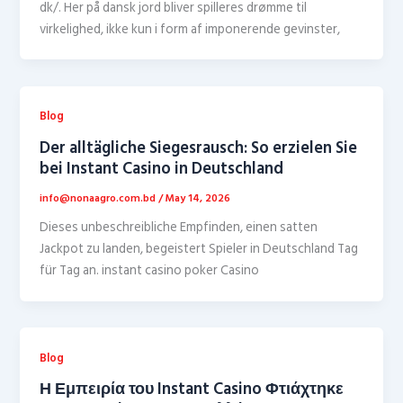
dk/. Her på dansk jord bliver spilleres drømme til
virkelighed, ikke kun i form af imponerende gevinster,
Blog
Der alltägliche Siegesrausch: So erzielen Sie
bei Instant Casino in Deutschland
info@nonaagro.com.bd
/
May 14, 2026
Dieses unbeschreibliche Empfinden, einen satten
Jackpot zu landen, begeistert Spieler in Deutschland Tag
für Tag an. instant casino poker Casino
Blog
Η Εμπειρία του Instant Casino Φτιάχτηκε