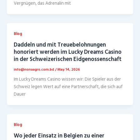
Vergnügen, das Adrenalin mit
Blog
Daddeln und mit Treuebelohnungen
honoriert werden im Lucky Dreams Casino
in der Schweizerischen Eidgenossenschaft
info@nonaagro.com.bd
/
May 14, 2026
Im Lucky Dreams Casino wissen wir: Die Spieler aus der
Schweiz legen Wert auf eine Partnerschaft, die sich auf
Dauer
Blog
Wo jeder Einsatz in Belgien zu einer