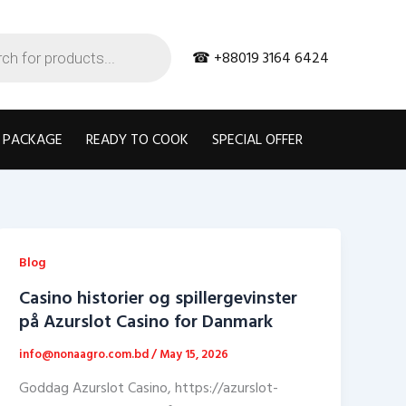
☎ +88019 3164 6424
 PACKAGE
READY TO COOK
SPECIAL OFFER
Blog
Casino historier og spillergevinster
på Azurslot Casino for Danmark
info@nonaagro.com.bd
/
May 15, 2026
Goddag Azurslot Casino, https://azurslot-