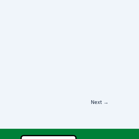
Next
→