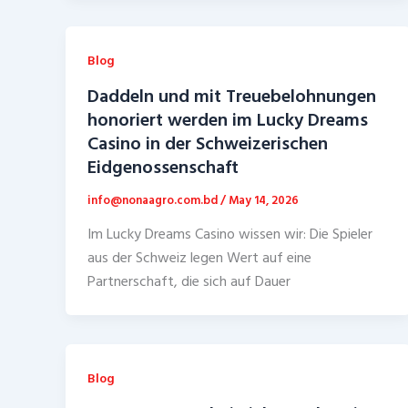
Blog
Daddeln und mit Treuebelohnungen
honoriert werden im Lucky Dreams
Casino in der Schweizerischen
Eidgenossenschaft
info@nonaagro.com.bd
/
May 14, 2026
Im Lucky Dreams Casino wissen wir: Die Spieler
aus der Schweiz legen Wert auf eine
Partnerschaft, die sich auf Dauer
Blog