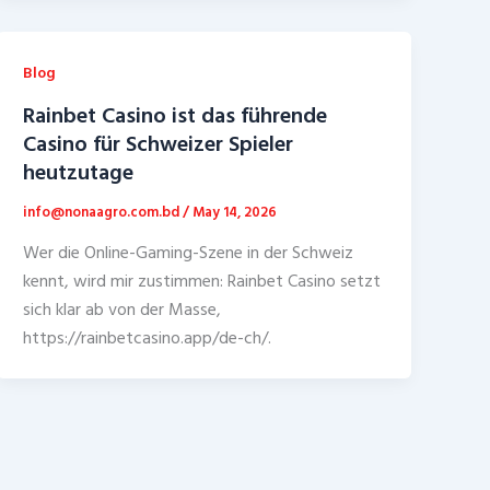
Blog
Rainbet Casino ist das führende
Casino für Schweizer Spieler
heutzutage
info@nonaagro.com.bd
/
May 14, 2026
Wer die Online-Gaming-Szene in der Schweiz
kennt, wird mir zustimmen: Rainbet Casino setzt
sich klar ab von der Masse,
https://rainbetcasino.app/de-ch/.