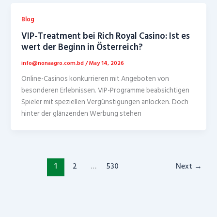
Blog
VIP-Treatment bei Rich Royal Casino: Ist es
wert der Beginn in Österreich?
info@nonaagro.com.bd
/
May 14, 2026
Online-Casinos konkurrieren mit Angeboten von
besonderen Erlebnissen. VIP-Programme beabsichtigen
Spieler mit speziellen Vergünstigungen anlocken. Doch
hinter der glänzenden Werbung stehen
1
2
…
530
Next
→