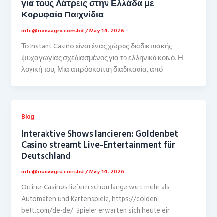
για τους Λάτρεις στην Ελλάδα με
Κορυφαία Παιχνίδια
info@nonaagro.com.bd
/
May 14, 2026
Το Instant Casino είναι ένας χώρος διαδικτυακής
ψυχαγωγίας σχεδιασμένος για το ελληνικό κοινό. Η
λογική του; Μια απρόσκοπτη διαδικασία, από
Blog
Interaktive Shows lancieren: Goldenbet
Casino streamt Live-Entertainment für
Deutschland
info@nonaagro.com.bd
/
May 14, 2026
Online-Casinos liefern schon lange weit mehr als
Automaten und Kartenspiele, https://golden-
bett.com/de-de/. Spieler erwarten sich heute ein