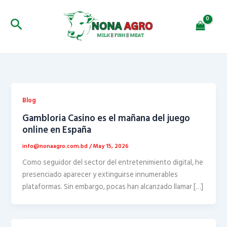
Skip
to
Search
content
Blog
Gambloria Casino es el mañana del juego
online en España
info@nonaagro.com.bd
/
May 15, 2026
Como seguidor del sector del entretenimiento digital, he
presenciado aparecer y extinguirse innumerables
plataformas. Sin embargo, pocas han alcanzado llamar […]