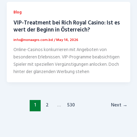
Blog
VIP-Treatment bei Rich Royal Casino: Ist es
wert der Beginn in Österreich?
info@nonaagro.com.bd
/
May 14, 2026
Online-Casinos konkurrieren mit Angeboten von
besonderen Erlebnissen. VIP-Programme beabsichtigen
Spieler mit speziellen Vergünstigungen anlocken. Doch
hinter der glänzenden Werbung stehen
1
2
…
530
Next
→