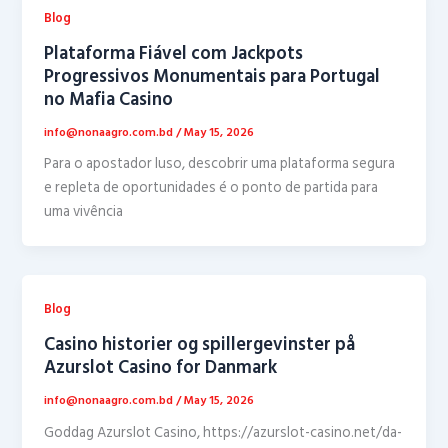
Blog
Plataforma Fiável com Jackpots
Progressivos Monumentais para Portugal
no Mafia Casino
info@nonaagro.com.bd
/
May 15, 2026
Para o apostador luso, descobrir uma plataforma segura
e repleta de oportunidades é o ponto de partida para
uma vivência
Blog
Casino historier og spillergevinster på
Azurslot Casino for Danmark
info@nonaagro.com.bd
/
May 15, 2026
Goddag Azurslot Casino, https://azurslot-casino.net/da-