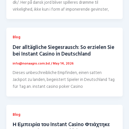
dk/. Her på dansk jord bliver spilleres drømme til
virkelighed, ikke kun i form af imponerende gevinster,
Blog
Der alltägliche Siegesrausch: So erzielen Sie
bei Instant Casino in Deutschland
info@nonaagro.com.bd
/
May 14, 2026
Dieses unbeschreibliche Empfinden, einen satten
Jackpot zu landen, begeistert Spieler in Deutschland Tag
für Tag an. instant casino poker Casino
Blog
Η Εμπειρία του Instant Casino Φτιάχτηκε