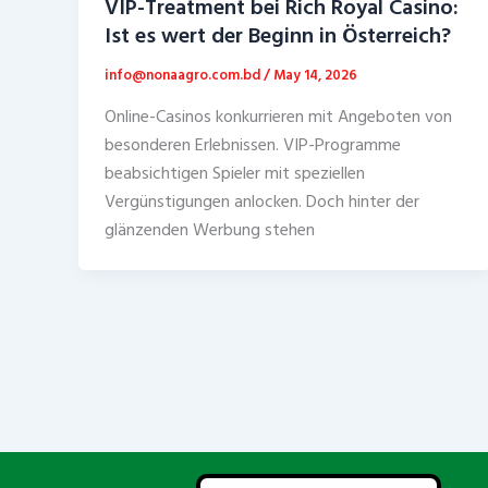
VIP-Treatment bei Rich Royal Casino:
Ist es wert der Beginn in Österreich?
info@nonaagro.com.bd
/
May 14, 2026
Online-Casinos konkurrieren mit Angeboten von
besonderen Erlebnissen. VIP-Programme
beabsichtigen Spieler mit speziellen
Vergünstigungen anlocken. Doch hinter der
glänzenden Werbung stehen