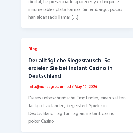
digital, he presenciado aparecer y extinguirse
innumerables plataformas. Sin embargo, pocas
han alcanzado llamar […]
Blog
Der alltägliche Siegesrausch: So
erzielen Sie bei Instant Casino in
Deutschland
info@nonaagro.com.bd
/
May 14, 2026
Dieses unbeschreibliche Empfinden, einen satten
Jackpot zu landen, begeistert Spieler in
Deutschland Tag für Tag an. instant casino
poker Casino