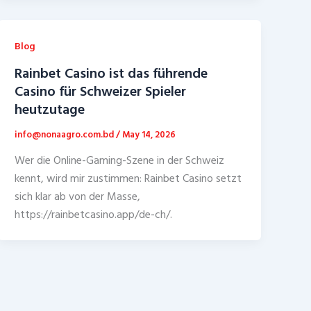
Blog
Rainbet Casino ist das führende
Casino für Schweizer Spieler
heutzutage
info@nonaagro.com.bd
/
May 14, 2026
Wer die Online-Gaming-Szene in der Schweiz
kennt, wird mir zustimmen: Rainbet Casino setzt
sich klar ab von der Masse,
https://rainbetcasino.app/de-ch/.