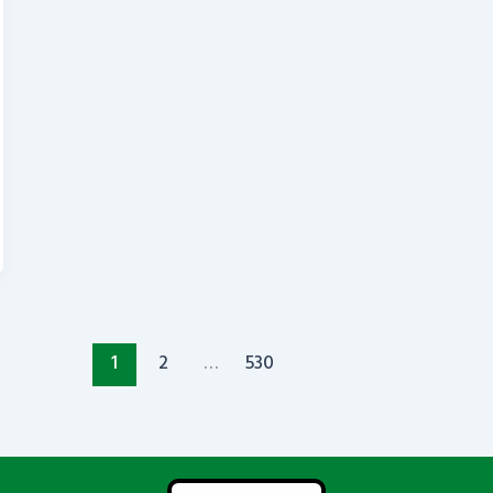
1
2
…
530