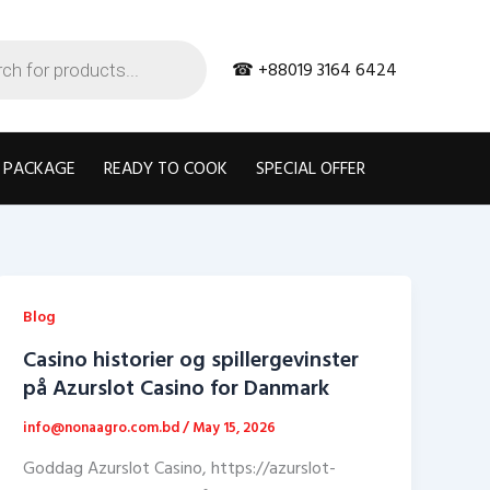
☎ +88019 3164 6424
 PACKAGE
READY TO COOK
SPECIAL OFFER
Blog
Casino historier og spillergevinster
på Azurslot Casino for Danmark
info@nonaagro.com.bd
/
May 15, 2026
Goddag Azurslot Casino, https://azurslot-