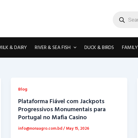
Products
search
MILK & DAIRY
RIVER & SEA FISH
DUCK & BIRDS
FAMILY
Blog
Plataforma Fiável com Jackpots
Progressivos Monumentais para
Portugal no Mafia Casino
info@nonaagro.com.bd
/
May 15, 2026