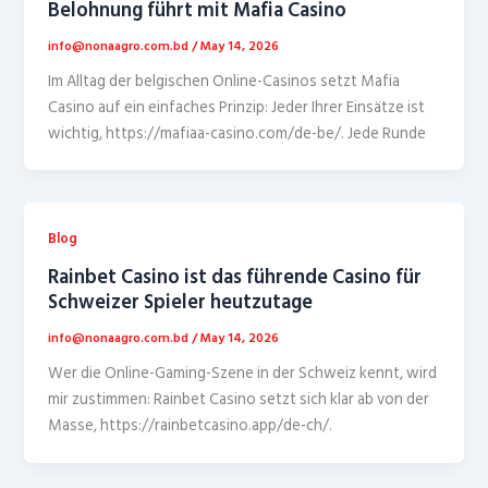
Belohnung führt mit Mafia Casino
info@nonaagro.com.bd
/
May 14, 2026
Im Alltag der belgischen Online-Casinos setzt Mafia
Casino auf ein einfaches Prinzip: Jeder Ihrer Einsätze ist
wichtig, https://mafiaa-casino.com/de-be/. Jede Runde
Blog
Rainbet Casino ist das führende Casino für
Schweizer Spieler heutzutage
info@nonaagro.com.bd
/
May 14, 2026
Wer die Online-Gaming-Szene in der Schweiz kennt, wird
mir zustimmen: Rainbet Casino setzt sich klar ab von der
Masse, https://rainbetcasino.app/de-ch/.