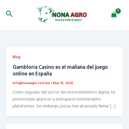
Skip
to
Search
content
Blog
Gambloria Casino es el mañana del juego
online en España
info@nonaagro.com.bd
/
May 15, 2026
Como seguidor del sector del entretenimiento digital, he
presenciado aparecer y extinguirse innumerables
plataformas. Sin embargo, pocas han alcanzado llamar […]