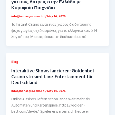
για τους Λάτρεις στην Ελλάδα με
Κορυφαία Παιχνίδια
info@nonaagro.com.bd
/
May 14, 2026
Το Instant Casino είναι ένας χώρος διαδικτυακής
ψυχαγωγίας σχεδιασμένος για το ελληνικό κοινό. Η
λογική του; Μια απρόσκοπτη διαδικασία, από
Blog
Interaktive Shows lancieren: Goldenbet
Casino streamt Live-Entertainment für
Deutschland
info@nonaagro.com.bd
/
May 14, 2026
Online-Casinos liefern schon lange weit mehr als
Automaten und Kartenspiele, https://golden-
bett.com/de-de/. Spieler erwarten sich heute ein