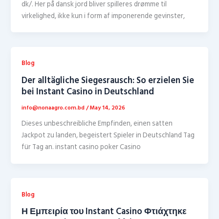
dk/. Her på dansk jord bliver spilleres drømme til
virkelighed, ikke kun i form af imponerende gevinster,
Blog
Der alltägliche Siegesrausch: So erzielen Sie
bei Instant Casino in Deutschland
info@nonaagro.com.bd
/
May 14, 2026
Dieses unbeschreibliche Empfinden, einen satten
Jackpot zu landen, begeistert Spieler in Deutschland Tag
für Tag an. instant casino poker Casino
Blog
Η Εμπειρία του Instant Casino Φτιάχτηκε