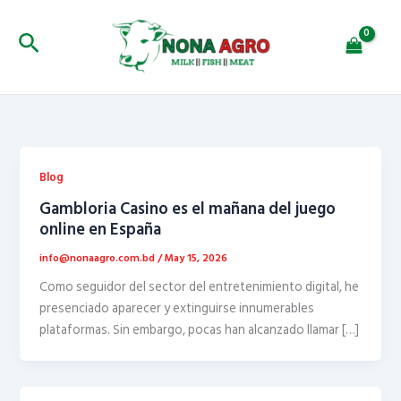
Skip
to
Search
content
Blog
Gambloria Casino es el mañana del juego
online en España
info@nonaagro.com.bd
/
May 15, 2026
Como seguidor del sector del entretenimiento digital, he
presenciado aparecer y extinguirse innumerables
plataformas. Sin embargo, pocas han alcanzado llamar […]