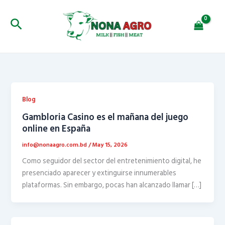
Skip
to
Search
content
Blog
Gambloria Casino es el mañana del juego
online en España
info@nonaagro.com.bd
/
May 15, 2026
Como seguidor del sector del entretenimiento digital, he
presenciado aparecer y extinguirse innumerables
plataformas. Sin embargo, pocas han alcanzado llamar […]