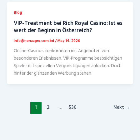
Blog
VIP-Treatment bei Rich Royal Casino: Ist es
wert der Beginn in Österreich?
info@nonaagro.com.bd
/
May 14, 2026
Online-Casinos konkurrieren mit Angeboten von
besonderen Erlebnissen. VIP-Programme beabsichtigen
Spieler mit speziellen Vergünstigungen anlocken. Doch
hinter der glänzenden Werbung stehen
1
2
…
530
Next
→