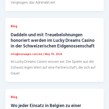
Vergnügen, das Adrenalin mit
Blog
Daddeln und mit Treuebelohnungen
honoriert werden im Lucky Dreams Casino
in der Schweizerischen Eidgenossenschaft
info@nonaagro.com.bd
/
May 14, 2026
Im Lucky Dreams Casino wissen wir: Die Spieler aus der
Schweiz legen Wert auf eine Partnerschaft, die sich auf
Dauer
Blog
Wo jeder Einsatz in Belgien zu einer