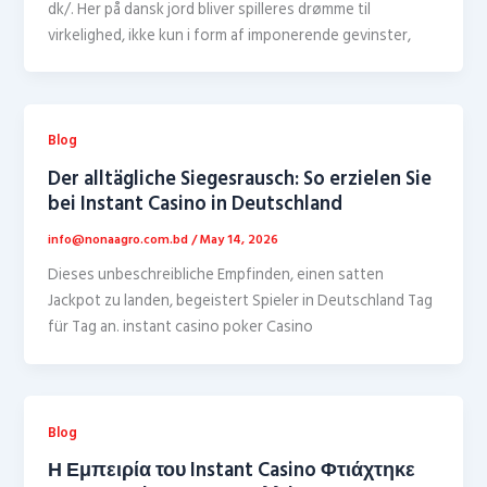
dk/. Her på dansk jord bliver spilleres drømme til
virkelighed, ikke kun i form af imponerende gevinster,
Blog
Der alltägliche Siegesrausch: So erzielen Sie
bei Instant Casino in Deutschland
info@nonaagro.com.bd
/
May 14, 2026
Dieses unbeschreibliche Empfinden, einen satten
Jackpot zu landen, begeistert Spieler in Deutschland Tag
für Tag an. instant casino poker Casino
Blog
Η Εμπειρία του Instant Casino Φτιάχτηκε