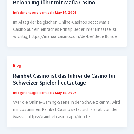
Belohnung führt mit Mafia Casino
info@nonaagro.com.bd
/
May 14, 2026
Im Alltag der belgischen Online-Casinos setzt Mafia
Casino auf ein einfaches Prinzip: Jeder Ihrer Einsätze ist
wichtig, https://mafiaa-casino.com/de-be/. Jede Runde
Blog
Rainbet Casino ist das führende Casino für
Schweizer Spieler heutzutage
info@nonaagro.com.bd
/
May 14, 2026
Wer die Online-Gaming-Szene in der Schweiz kennt, wird
mir zustimmen: Rainbet Casino setzt sich klar ab von der
Masse, https://rainbetcasino.app/de-ch/.