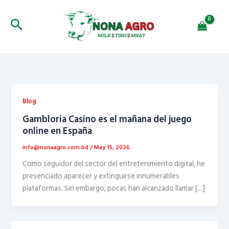
Skip
to
Search
content
Blog
Gambloria Casino es el mañana del juego
online en España
info@nonaagro.com.bd
/
May 15, 2026
Como seguidor del sector del entretenimiento digital, he
presenciado aparecer y extinguirse innumerables
plataformas. Sin embargo, pocas han alcanzado llamar […]