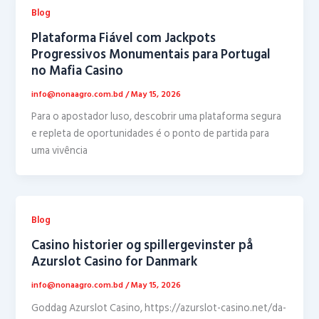
Blog
Plataforma Fiável com Jackpots
Progressivos Monumentais para Portugal
no Mafia Casino
info@nonaagro.com.bd
/
May 15, 2026
Para o apostador luso, descobrir uma plataforma segura
e repleta de oportunidades é o ponto de partida para
uma vivência
Blog
Casino historier og spillergevinster på
Azurslot Casino for Danmark
info@nonaagro.com.bd
/
May 15, 2026
Goddag Azurslot Casino, https://azurslot-casino.net/da-