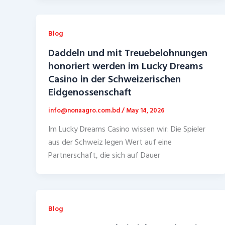
Blog
Daddeln und mit Treuebelohnungen
honoriert werden im Lucky Dreams
Casino in der Schweizerischen
Eidgenossenschaft
info@nonaagro.com.bd
/
May 14, 2026
Im Lucky Dreams Casino wissen wir: Die Spieler
aus der Schweiz legen Wert auf eine
Partnerschaft, die sich auf Dauer
Blog