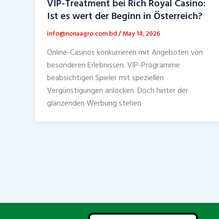
VIP-Treatment bei Rich Royal Casino:
Ist es wert der Beginn in Österreich?
info@nonaagro.com.bd
/
May 14, 2026
Online-Casinos konkurrieren mit Angeboten von
besonderen Erlebnissen. VIP-Programme
beabsichtigen Spieler mit speziellen
Vergünstigungen anlocken. Doch hinter der
glänzenden Werbung stehen