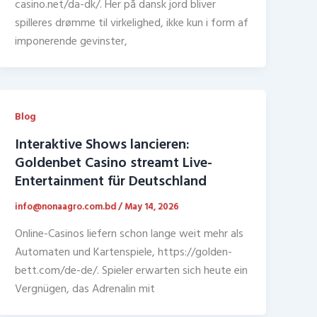
casino.net/da-dk/. Her på dansk jord bliver
spilleres drømme til virkelighed, ikke kun i form af
imponerende gevinster,
Blog
Interaktive Shows lancieren:
Goldenbet Casino streamt Live-
Entertainment für Deutschland
info@nonaagro.com.bd
/
May 14, 2026
Online-Casinos liefern schon lange weit mehr als
Automaten und Kartenspiele, https://golden-
bett.com/de-de/. Spieler erwarten sich heute ein
Vergnügen, das Adrenalin mit