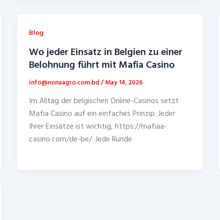
Blog
Wo jeder Einsatz in Belgien zu einer
Belohnung führt mit Mafia Casino
info@nonaagro.com.bd
/
May 14, 2026
Im Alltag der belgischen Online-Casinos setzt
Mafia Casino auf ein einfaches Prinzip: Jeder
Ihrer Einsätze ist wichtig, https://mafiaa-
casino.com/de-be/. Jede Runde