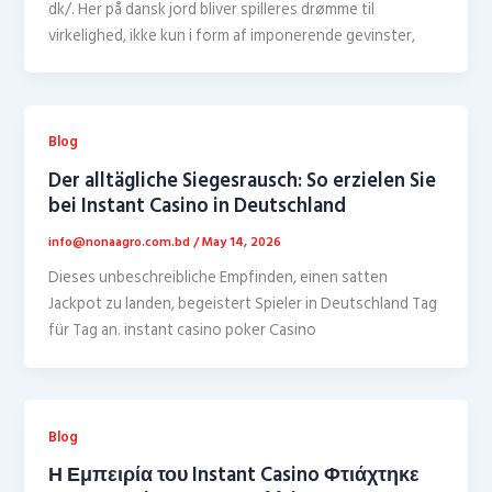
dk/. Her på dansk jord bliver spilleres drømme til
virkelighed, ikke kun i form af imponerende gevinster,
Blog
Der alltägliche Siegesrausch: So erzielen Sie
bei Instant Casino in Deutschland
info@nonaagro.com.bd
/
May 14, 2026
Dieses unbeschreibliche Empfinden, einen satten
Jackpot zu landen, begeistert Spieler in Deutschland Tag
für Tag an. instant casino poker Casino
Blog
Η Εμπειρία του Instant Casino Φτιάχτηκε