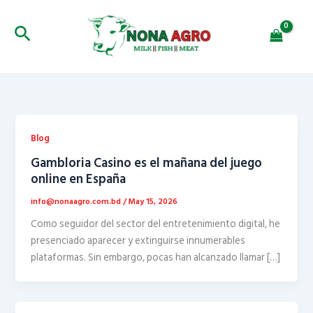
Skip
to
Search
content
Blog
Gambloria Casino es el mañana del juego
online en España
info@nonaagro.com.bd
/
May 15, 2026
Como seguidor del sector del entretenimiento digital, he
presenciado aparecer y extinguirse innumerables
plataformas. Sin embargo, pocas han alcanzado llamar […]