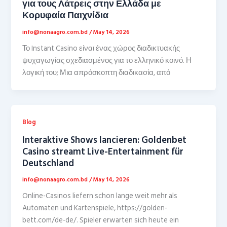
για τους Λάτρεις στην Ελλάδα με
Κορυφαία Παιχνίδια
info@nonaagro.com.bd
/
May 14, 2026
Το Instant Casino είναι ένας χώρος διαδικτυακής
ψυχαγωγίας σχεδιασμένος για το ελληνικό κοινό. Η
λογική του; Μια απρόσκοπτη διαδικασία, από
Blog
Interaktive Shows lancieren: Goldenbet
Casino streamt Live-Entertainment für
Deutschland
info@nonaagro.com.bd
/
May 14, 2026
Online-Casinos liefern schon lange weit mehr als
Automaten und Kartenspiele, https://golden-
bett.com/de-de/. Spieler erwarten sich heute ein