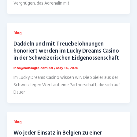
Vergnügen, das Adrenalin mit
Blog
Daddeln und mit Treuebelohnungen
honoriert werden im Lucky Dreams Casino
in der Schweizerischen Eidgenossenschaft
info@nonaagro.com.bd
/
May 14, 2026
Im Lucky Dreams Casino wissen wir: Die Spieler aus der
Schweiz legen Wert auf eine Partnerschaft, die sich auf
Dauer
Blog
Wo jeder Einsatz in Belgien zu einer