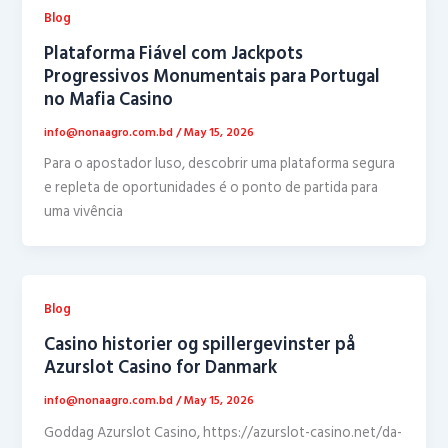
Blog
Plataforma Fiável com Jackpots
Progressivos Monumentais para Portugal
no Mafia Casino
info@nonaagro.com.bd
/
May 15, 2026
Para o apostador luso, descobrir uma plataforma segura
e repleta de oportunidades é o ponto de partida para
uma vivência
Blog
Casino historier og spillergevinster på
Azurslot Casino for Danmark
info@nonaagro.com.bd
/
May 15, 2026
Goddag Azurslot Casino, https://azurslot-casino.net/da-