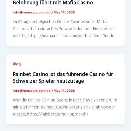
Belohnung führt mit Mafia Casino
info@nonaagro.com.bd
/
May 14, 2026
Im Alltag der belgischen Online-Casinos setzt Mafia
Casino auf ein einfaches Prinzip: Jeder Ihrer Einsätze ist
wichtig, https://mafiaa-casino.com/de-be/. Jede Runde
Blog
Rainbet Casino ist das führende Casino für
Schweizer Spieler heutzutage
info@nonaagro.com.bd
/
May 14, 2026
Wer die Online-Gaming-Szene in der Schweiz kennt, wird
mir zustimmen: Rainbet Casino setzt sich klar ab von der
Masse, https://rainbetcasino.app/de-ch/.