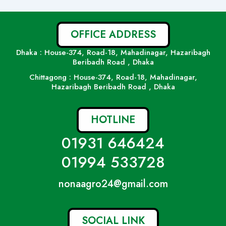
OFFICE ADDRESS
Dhaka : House-374, Road-18, Mahadinagar, Hazaribagh
Beribadh Road , Dhaka
Chittagong : House-374, Road-18, Mahadinagar,
Hazaribagh Beribadh Road , Dhaka
HOTLINE
01931 646424
01994 533728
nonaagro24@gmail.com
SOCIAL LINK