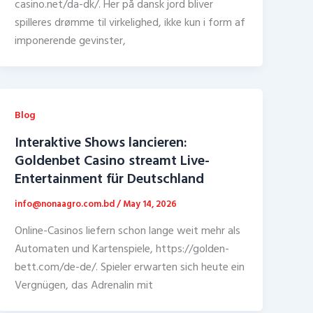
casino.net/da-dk/. Her på dansk jord bliver
spilleres drømme til virkelighed, ikke kun i form af
imponerende gevinster,
Blog
Interaktive Shows lancieren:
Goldenbet Casino streamt Live-
Entertainment für Deutschland
info@nonaagro.com.bd
/
May 14, 2026
Online-Casinos liefern schon lange weit mehr als
Automaten und Kartenspiele, https://golden-
bett.com/de-de/. Spieler erwarten sich heute ein
Vergnügen, das Adrenalin mit