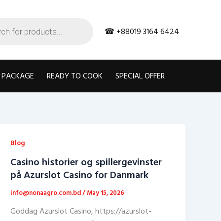
☎ +88019 3164 6424
 PACKAGE
READY TO COOK
SPECIAL OFFER
Blog
Casino historier og spillergevinster
på Azurslot Casino for Danmark
info@nonaagro.com.bd
/
May 15, 2026
Goddag Azurslot Casino, https://azurslot-