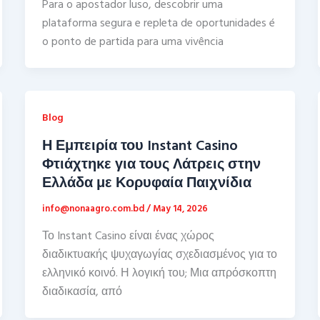
Para o apostador luso, descobrir uma
plataforma segura e repleta de oportunidades é
o ponto de partida para uma vivência
Blog
Η Εμπειρία του Instant Casino
Φτιάχτηκε για τους Λάτρεις στην
Ελλάδα με Κορυφαία Παιχνίδια
info@nonaagro.com.bd
/
May 14, 2026
Το Instant Casino είναι ένας χώρος
διαδικτυακής ψυχαγωγίας σχεδιασμένος για το
ελληνικό κοινό. Η λογική του; Μια απρόσκοπτη
διαδικασία, από