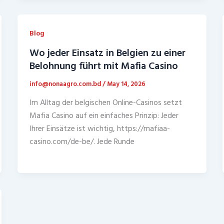
Blog
Wo jeder Einsatz in Belgien zu einer
Belohnung führt mit Mafia Casino
info@nonaagro.com.bd
/
May 14, 2026
Im Alltag der belgischen Online-Casinos setzt
Mafia Casino auf ein einfaches Prinzip: Jeder
Ihrer Einsätze ist wichtig, https://mafiaa-
casino.com/de-be/. Jede Runde