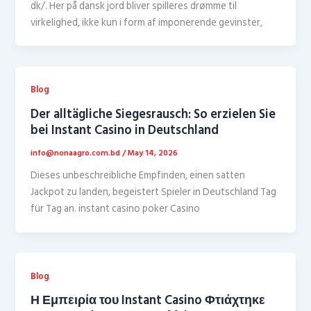
dk/. Her på dansk jord bliver spilleres drømme til
virkelighed, ikke kun i form af imponerende gevinster,
Blog
Der alltägliche Siegesrausch: So erzielen Sie
bei Instant Casino in Deutschland
info@nonaagro.com.bd
/
May 14, 2026
Dieses unbeschreibliche Empfinden, einen satten
Jackpot zu landen, begeistert Spieler in Deutschland Tag
für Tag an. instant casino poker Casino
Blog
Η Εμπειρία του Instant Casino Φτιάχτηκε