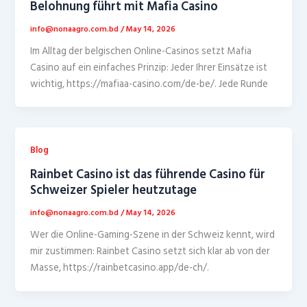
Belohnung führt mit Mafia Casino
info@nonaagro.com.bd
/
May 14, 2026
Im Alltag der belgischen Online-Casinos setzt Mafia
Casino auf ein einfaches Prinzip: Jeder Ihrer Einsätze ist
wichtig, https://mafiaa-casino.com/de-be/. Jede Runde
Blog
Rainbet Casino ist das führende Casino für
Schweizer Spieler heutzutage
info@nonaagro.com.bd
/
May 14, 2026
Wer die Online-Gaming-Szene in der Schweiz kennt, wird
mir zustimmen: Rainbet Casino setzt sich klar ab von der
Masse, https://rainbetcasino.app/de-ch/.