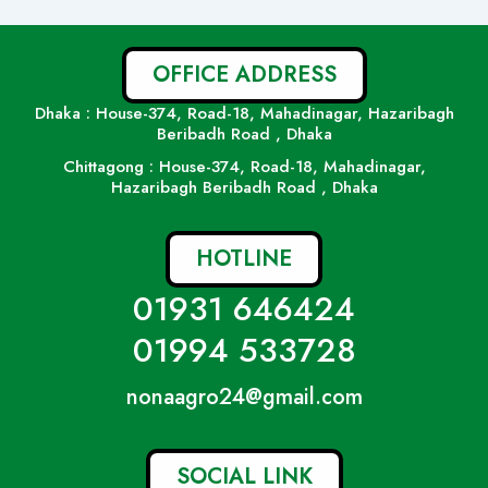
OFFICE ADDRESS
Dhaka : House-374, Road-18, Mahadinagar, Hazaribagh
Beribadh Road , Dhaka
Chittagong : House-374, Road-18, Mahadinagar,
Hazaribagh Beribadh Road , Dhaka
HOTLINE
01931 646424
01994 533728
nonaagro24@gmail.com
SOCIAL LINK