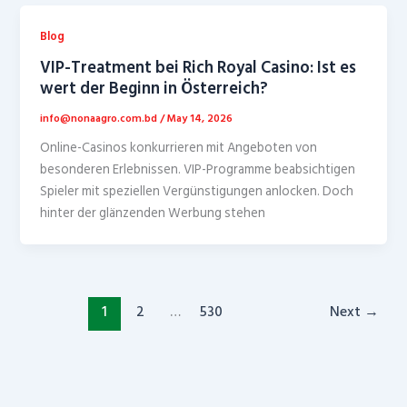
Blog
VIP-Treatment bei Rich Royal Casino: Ist es
wert der Beginn in Österreich?
info@nonaagro.com.bd
/
May 14, 2026
Online-Casinos konkurrieren mit Angeboten von
besonderen Erlebnissen. VIP-Programme beabsichtigen
Spieler mit speziellen Vergünstigungen anlocken. Doch
hinter der glänzenden Werbung stehen
1
2
…
530
Next
→