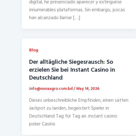
digital, he presenciado aparecer y extinguirse
innumerables plataformas. Sin embargo, pocas
han alcanzado llamar […]
Blog
Der alltägliche Siegesrausch: So
erzielen Sie bei Instant Casino in
Deutschland
info@nonaagro.com.bd
/
May 14, 2026
Dieses unbeschreibliche Empfinden, einen satten
Jackpot zu landen, begeistert Spieler in
Deutschland Tag für Tag an. instant casino
poker Casino