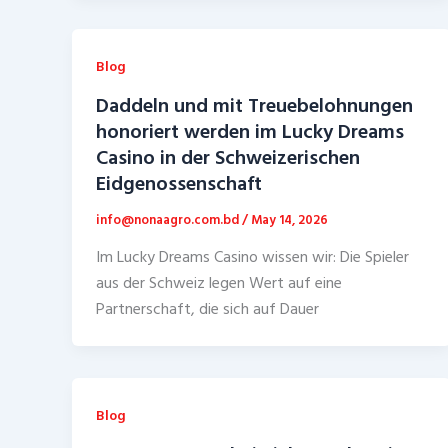
Blog
Daddeln und mit Treuebelohnungen
honoriert werden im Lucky Dreams
Casino in der Schweizerischen
Eidgenossenschaft
info@nonaagro.com.bd
/
May 14, 2026
Im Lucky Dreams Casino wissen wir: Die Spieler
aus der Schweiz legen Wert auf eine
Partnerschaft, die sich auf Dauer
Blog