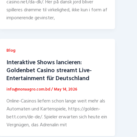
casino.net/da-dk/. Her på dansk jord bliver
spilleres drømme til virkelighed, ikke kun i form af
imponerende gevinster,
Blog
Interaktive Shows lancieren:
Goldenbet Casino streamt Live-
Entertainment für Deutschland
info@nonaagro.com.bd
/
May 14, 2026
Online-Casinos liefern schon lange weit mehr als
Automaten und Kartenspiele, https://golden-
bett.com/de-de/. Spieler erwarten sich heute ein
Vergnügen, das Adrenalin mit