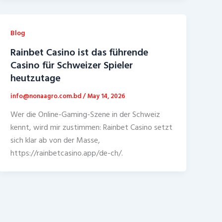
Blog
Rainbet Casino ist das führende
Casino für Schweizer Spieler
heutzutage
info@nonaagro.com.bd
/
May 14, 2026
Wer die Online-Gaming-Szene in der Schweiz
kennt, wird mir zustimmen: Rainbet Casino setzt
sich klar ab von der Masse,
https://rainbetcasino.app/de-ch/.