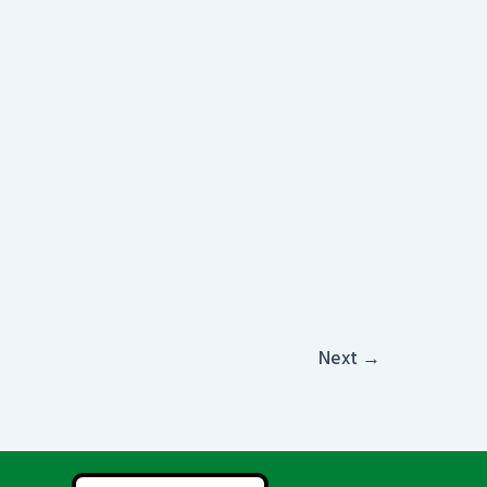
Next
→