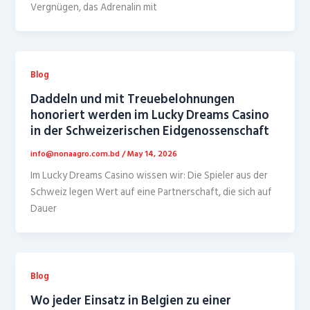
Vergnügen, das Adrenalin mit
Blog
Daddeln und mit Treuebelohnungen
honoriert werden im Lucky Dreams Casino
in der Schweizerischen Eidgenossenschaft
info@nonaagro.com.bd
/
May 14, 2026
Im Lucky Dreams Casino wissen wir: Die Spieler aus der
Schweiz legen Wert auf eine Partnerschaft, die sich auf
Dauer
Blog
Wo jeder Einsatz in Belgien zu einer