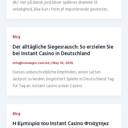
dk/. Her på dansk jord bliver spilleres drømme til
virkelighed, ikke kun i form af imponerende gevinster,
Blog
Der alltägliche Siegesrausch: So erzielen Sie
bei Instant Casino in Deutschland
info@nonaagro.com.bd
/
May 14, 2026
Dieses unbeschreibliche Empfinden, einen satten
Jackpot zu landen, begeistert Spieler in Deutschland Tag
für Tag an. instant casino poker Casino
Blog
Η Εμπειρία του Instant Casino Φτιάχτηκε