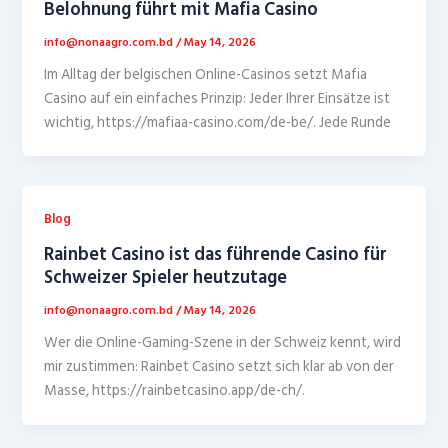
Belohnung führt mit Mafia Casino
info@nonaagro.com.bd
/
May 14, 2026
Im Alltag der belgischen Online-Casinos setzt Mafia
Casino auf ein einfaches Prinzip: Jeder Ihrer Einsätze ist
wichtig, https://mafiaa-casino.com/de-be/. Jede Runde
Blog
Rainbet Casino ist das führende Casino für
Schweizer Spieler heutzutage
info@nonaagro.com.bd
/
May 14, 2026
Wer die Online-Gaming-Szene in der Schweiz kennt, wird
mir zustimmen: Rainbet Casino setzt sich klar ab von der
Masse, https://rainbetcasino.app/de-ch/.