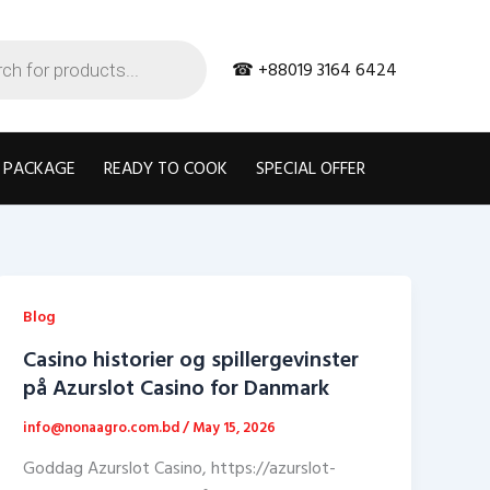
☎ +88019 3164 6424
 PACKAGE
READY TO COOK
SPECIAL OFFER
Blog
Casino historier og spillergevinster
på Azurslot Casino for Danmark
info@nonaagro.com.bd
/
May 15, 2026
Goddag Azurslot Casino, https://azurslot-