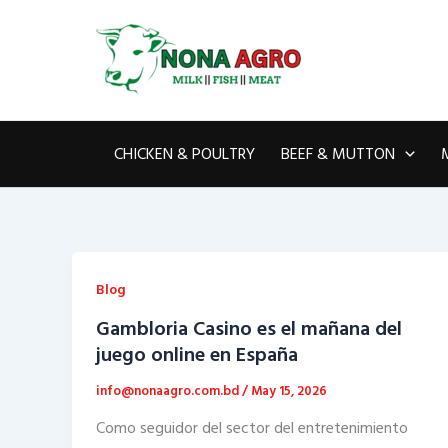
Skip
to
content
CHICKEN & POULTRY
BEEF & MUTTON
Blog
Gambloria Casino es el mañana del
juego online en España
info@nonaagro.com.bd
/
May 15, 2026
Como seguidor del sector del entretenimiento