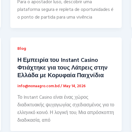
Para o apostador luso, descobrir uma
plataforma segura e repleta de oportunidades é
o ponto de partida para uma vivência
Blog
Η Εμπειρία του Instant Casino
Φτιάχτηκε για τους Λάτρεις στην
Ελλάδα με Κορυφαία Παιχνίδια
info@nonaagro.com.bd
/
May 14, 2026
Το Instant Casino είναι ένας χώρος
διαδικτυακής ψυχαγωγίας σχεδιασμένος για το
ελληνικό κοινό. Η λογική του; Μια απρόσκοπτη
διαδικασία, από