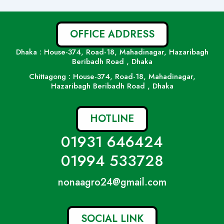
OFFICE ADDRESS
Dhaka : House-374, Road-18, Mahadinagar, Hazaribagh
Beribadh Road , Dhaka
Chittagong : House-374, Road-18, Mahadinagar,
Hazaribagh Beribadh Road , Dhaka
HOTLINE
01931 646424
01994 533728
nonaagro24@gmail.com
SOCIAL LINK