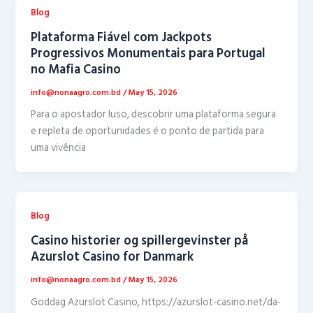
Blog
Plataforma Fiável com Jackpots
Progressivos Monumentais para Portugal
no Mafia Casino
info@nonaagro.com.bd
/
May 15, 2026
Para o apostador luso, descobrir uma plataforma segura
e repleta de oportunidades é o ponto de partida para
uma vivência
Blog
Casino historier og spillergevinster på
Azurslot Casino for Danmark
info@nonaagro.com.bd
/
May 15, 2026
Goddag Azurslot Casino, https://azurslot-casino.net/da-