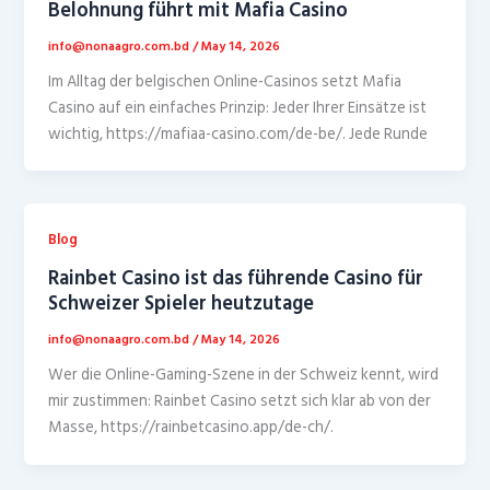
Belohnung führt mit Mafia Casino
info@nonaagro.com.bd
/
May 14, 2026
Im Alltag der belgischen Online-Casinos setzt Mafia
Casino auf ein einfaches Prinzip: Jeder Ihrer Einsätze ist
wichtig, https://mafiaa-casino.com/de-be/. Jede Runde
Blog
Rainbet Casino ist das führende Casino für
Schweizer Spieler heutzutage
info@nonaagro.com.bd
/
May 14, 2026
Wer die Online-Gaming-Szene in der Schweiz kennt, wird
mir zustimmen: Rainbet Casino setzt sich klar ab von der
Masse, https://rainbetcasino.app/de-ch/.