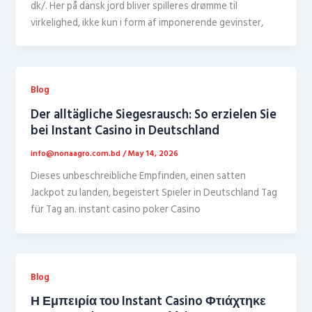
dk/. Her på dansk jord bliver spilleres drømme til
virkelighed, ikke kun i form af imponerende gevinster,
Blog
Der alltägliche Siegesrausch: So erzielen Sie
bei Instant Casino in Deutschland
info@nonaagro.com.bd
/
May 14, 2026
Dieses unbeschreibliche Empfinden, einen satten
Jackpot zu landen, begeistert Spieler in Deutschland Tag
für Tag an. instant casino poker Casino
Blog
Η Εμπειρία του Instant Casino Φτιάχτηκε