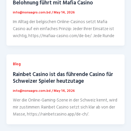
Belohnung führt mit Mafia Casino
info@nonaagro.com.bd
/
May 14, 2026
Im Alltag der belgischen Online-Casinos setzt Mafia
Casino auf ein einfaches Prinzip: Jeder Ihrer Einsätze ist
wichtig, https://mafiaa-casino.com/de-be/. Jede Runde
Blog
Rainbet Casino ist das führende Casino für
Schweizer Spieler heutzutage
info@nonaagro.com.bd
/
May 14, 2026
Wer die Online-Gaming-Szene in der Schweiz kennt, wird
mir zustimmen: Rainbet Casino setzt sich klar ab von der
Masse, https://rainbetcasino.app/de-ch/.