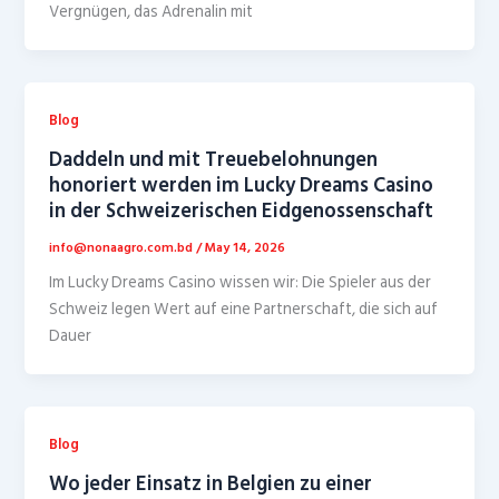
Vergnügen, das Adrenalin mit
Blog
Daddeln und mit Treuebelohnungen
honoriert werden im Lucky Dreams Casino
in der Schweizerischen Eidgenossenschaft
info@nonaagro.com.bd
/
May 14, 2026
Im Lucky Dreams Casino wissen wir: Die Spieler aus der
Schweiz legen Wert auf eine Partnerschaft, die sich auf
Dauer
Blog
Wo jeder Einsatz in Belgien zu einer