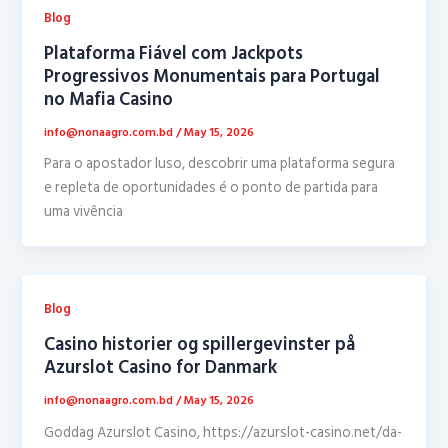
Blog
Plataforma Fiável com Jackpots
Progressivos Monumentais para Portugal
no Mafia Casino
info@nonaagro.com.bd
/
May 15, 2026
Para o apostador luso, descobrir uma plataforma segura
e repleta de oportunidades é o ponto de partida para
uma vivência
Blog
Casino historier og spillergevinster på
Azurslot Casino for Danmark
info@nonaagro.com.bd
/
May 15, 2026
Goddag Azurslot Casino, https://azurslot-casino.net/da-