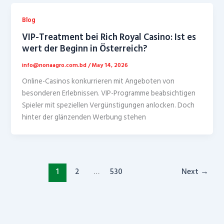
Blog
VIP-Treatment bei Rich Royal Casino: Ist es
wert der Beginn in Österreich?
info@nonaagro.com.bd
/
May 14, 2026
Online-Casinos konkurrieren mit Angeboten von
besonderen Erlebnissen. VIP-Programme beabsichtigen
Spieler mit speziellen Vergünstigungen anlocken. Doch
hinter der glänzenden Werbung stehen
1
2
…
530
Next
→