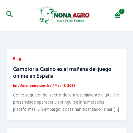
Skip
to
Search
content
Blog
Gambloria Casino es el mañana del juego
online en España
info@nonaagro.com.bd
/
May 15, 2026
Como seguidor del sector del entretenimiento digital, he
presenciado aparecer y extinguirse innumerables
plataformas. Sin embargo, pocas han alcanzado llamar […]