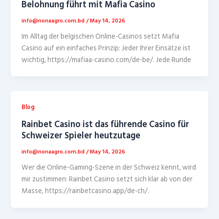
Belohnung führt mit Mafia Casino
info@nonaagro.com.bd
/
May 14, 2026
Im Alltag der belgischen Online-Casinos setzt Mafia
Casino auf ein einfaches Prinzip: Jeder Ihrer Einsätze ist
wichtig, https://mafiaa-casino.com/de-be/. Jede Runde
Blog
Rainbet Casino ist das führende Casino für
Schweizer Spieler heutzutage
info@nonaagro.com.bd
/
May 14, 2026
Wer die Online-Gaming-Szene in der Schweiz kennt, wird
mir zustimmen: Rainbet Casino setzt sich klar ab von der
Masse, https://rainbetcasino.app/de-ch/.