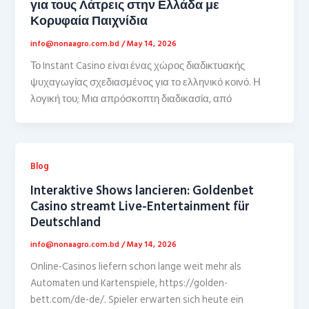
για τους Λάτρεις στην Ελλάδα με
Κορυφαία Παιχνίδια
info@nonaagro.com.bd
/
May 14, 2026
Το Instant Casino είναι ένας χώρος διαδικτυακής
ψυχαγωγίας σχεδιασμένος για το ελληνικό κοινό. Η
λογική του; Μια απρόσκοπτη διαδικασία, από
Blog
Interaktive Shows lancieren: Goldenbet
Casino streamt Live-Entertainment für
Deutschland
info@nonaagro.com.bd
/
May 14, 2026
Online-Casinos liefern schon lange weit mehr als
Automaten und Kartenspiele, https://golden-
bett.com/de-de/. Spieler erwarten sich heute ein