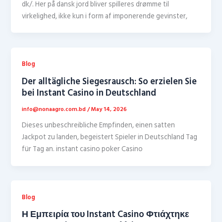
dk/. Her på dansk jord bliver spilleres drømme til
virkelighed, ikke kun i form af imponerende gevinster,
Blog
Der alltägliche Siegesrausch: So erzielen Sie
bei Instant Casino in Deutschland
info@nonaagro.com.bd
/
May 14, 2026
Dieses unbeschreibliche Empfinden, einen satten
Jackpot zu landen, begeistert Spieler in Deutschland Tag
für Tag an. instant casino poker Casino
Blog
Η Εμπειρία του Instant Casino Φτιάχτηκε