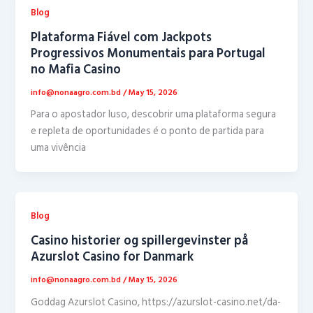
Blog
Plataforma Fiável com Jackpots
Progressivos Monumentais para Portugal
no Mafia Casino
info@nonaagro.com.bd
/
May 15, 2026
Para o apostador luso, descobrir uma plataforma segura
e repleta de oportunidades é o ponto de partida para
uma vivência
Blog
Casino historier og spillergevinster på
Azurslot Casino for Danmark
info@nonaagro.com.bd
/
May 15, 2026
Goddag Azurslot Casino, https://azurslot-casino.net/da-