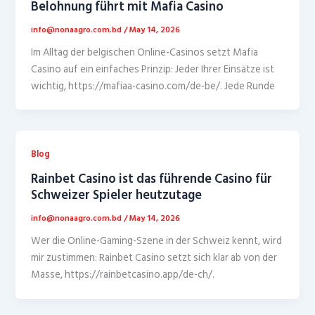
Belohnung führt mit Mafia Casino
info@nonaagro.com.bd
/
May 14, 2026
Im Alltag der belgischen Online-Casinos setzt Mafia
Casino auf ein einfaches Prinzip: Jeder Ihrer Einsätze ist
wichtig, https://mafiaa-casino.com/de-be/. Jede Runde
Blog
Rainbet Casino ist das führende Casino für
Schweizer Spieler heutzutage
info@nonaagro.com.bd
/
May 14, 2026
Wer die Online-Gaming-Szene in der Schweiz kennt, wird
mir zustimmen: Rainbet Casino setzt sich klar ab von der
Masse, https://rainbetcasino.app/de-ch/.