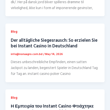
dk/. Her på dansk jord bliver spilleres drømme til
virkelighed, ikke kun i form af imponerende gevinster,
Blog
Der alltägliche Siegesrausch: So erzielen Sie
bei Instant Casino in Deutschland
info@nonaagro.com.bd
/
May 14, 2026
Dieses unbeschreibliche Empfinden, einen satten
Jackpot zu landen, begeistert Spieler in Deutschland Tag
für Tag an. instant casino poker Casino
Blog
Η Εμπειρία του Instant Casino Φτιάχτηκε