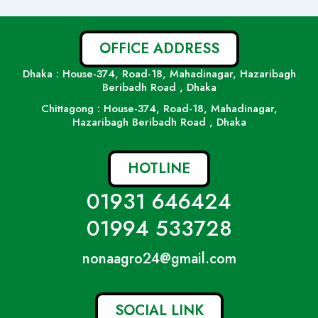
OFFICE ADDRESS
Dhaka : House-374, Road-18, Mahadinagar, Hazaribagh
Beribadh Road , Dhaka
Chittagong : House-374, Road-18, Mahadinagar,
Hazaribagh Beribadh Road , Dhaka
HOTLINE
01931 646424
01994 533728
nonaagro24@gmail.com
SOCIAL LINK