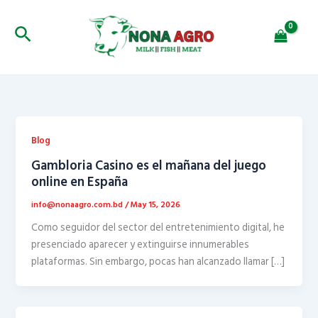
Skip
to
Search
content
Blog
Gambloria Casino es el mañana del juego
online en España
info@nonaagro.com.bd
/
May 15, 2026
Como seguidor del sector del entretenimiento digital, he
presenciado aparecer y extinguirse innumerables
plataformas. Sin embargo, pocas han alcanzado llamar […]