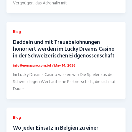
Vergnügen, das Adrenalin mit
Blog
Daddeln und mit Treuebelohnungen
honoriert werden im Lucky Dreams Casino
in der Schweizerischen Eidgenossenschaft
info@nonaagro.com.bd
/
May 14, 2026
Im Lucky Dreams Casino wissen wir: Die Spieler aus der
Schweiz legen Wert auf eine Partnerschaft, die sich auf
Dauer
Blog
Wo jeder Einsatz in Belgien zu einer