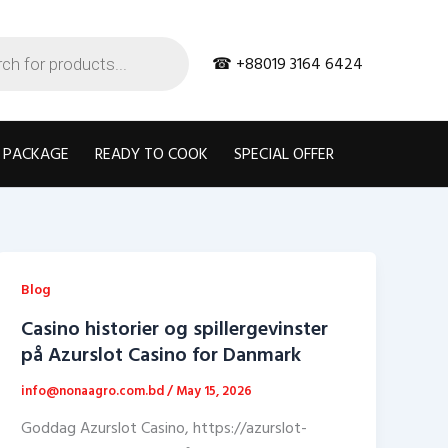
☎ +88019 3164 6424
 PACKAGE
READY TO COOK
SPECIAL OFFER
Blog
Casino historier og spillergevinster
på Azurslot Casino for Danmark
info@nonaagro.com.bd
/
May 15, 2026
Goddag Azurslot Casino, https://azurslot-