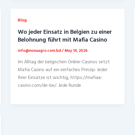
Blog
Wo jeder Einsatz in Belgien zu einer
Belohnung führt mit Mafia Casino
info@nonaagro.com.bd
/
May 14, 2026
Im Alltag der belgischen Online-Casinos setzt
Mafia Casino auf ein einfaches Prinzip: Jeder
Ihrer Einsätze ist wichtig, https://mafiaa-
casino.com/de-be/. Jede Runde