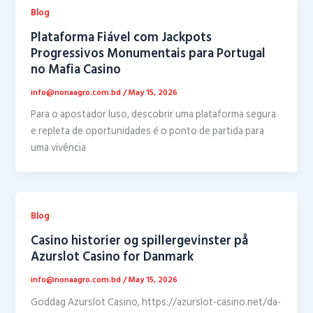
Blog
Plataforma Fiável com Jackpots
Progressivos Monumentais para Portugal
no Mafia Casino
info@nonaagro.com.bd
/
May 15, 2026
Para o apostador luso, descobrir uma plataforma segura
e repleta de oportunidades é o ponto de partida para
uma vivência
Blog
Casino historier og spillergevinster på
Azurslot Casino for Danmark
info@nonaagro.com.bd
/
May 15, 2026
Goddag Azurslot Casino, https://azurslot-casino.net/da-