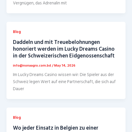
Vergnügen, das Adrenalin mit
Blog
Daddeln und mit Treuebelohnungen
honoriert werden im Lucky Dreams Casino
in der Schweizerischen Eidgenossenschaft
info@nonaagro.com.bd
/
May 14, 2026
Im Lucky Dreams Casino wissen wir: Die Spieler aus der
Schweiz legen Wert auf eine Partnerschaft, die sich auf
Dauer
Blog
Wo jeder Einsatz in Belgien zu einer