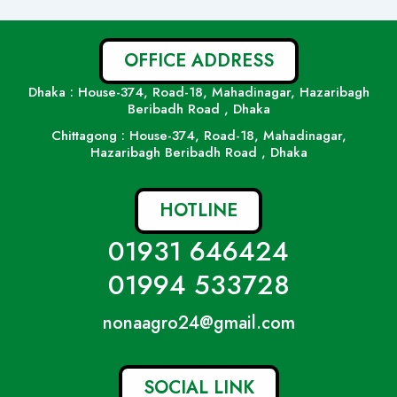
OFFICE ADDRESS
Dhaka : House-374, Road-18, Mahadinagar, Hazaribagh
Beribadh Road , Dhaka
Chittagong : House-374, Road-18, Mahadinagar,
Hazaribagh Beribadh Road , Dhaka
HOTLINE
01931 646424
01994 533728
nonaagro24@gmail.com
SOCIAL LINK