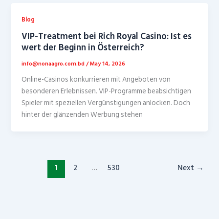
Blog
VIP-Treatment bei Rich Royal Casino: Ist es
wert der Beginn in Österreich?
info@nonaagro.com.bd
/
May 14, 2026
Online-Casinos konkurrieren mit Angeboten von
besonderen Erlebnissen. VIP-Programme beabsichtigen
Spieler mit speziellen Vergünstigungen anlocken. Doch
hinter der glänzenden Werbung stehen
1
2
…
530
Next
→