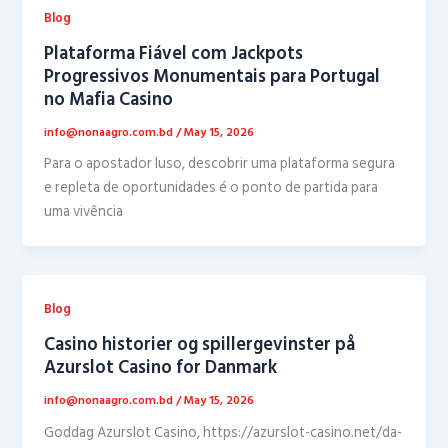
Blog
Plataforma Fiável com Jackpots
Progressivos Monumentais para Portugal
no Mafia Casino
info@nonaagro.com.bd
/
May 15, 2026
Para o apostador luso, descobrir uma plataforma segura
e repleta de oportunidades é o ponto de partida para
uma vivência
Blog
Casino historier og spillergevinster på
Azurslot Casino for Danmark
info@nonaagro.com.bd
/
May 15, 2026
Goddag Azurslot Casino, https://azurslot-casino.net/da-