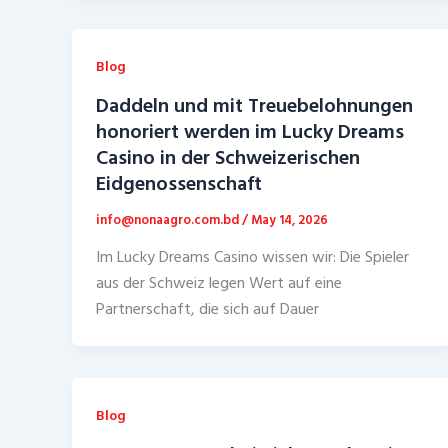
Blog
Daddeln und mit Treuebelohnungen
honoriert werden im Lucky Dreams
Casino in der Schweizerischen
Eidgenossenschaft
info@nonaagro.com.bd
/
May 14, 2026
Im Lucky Dreams Casino wissen wir: Die Spieler
aus der Schweiz legen Wert auf eine
Partnerschaft, die sich auf Dauer
Blog