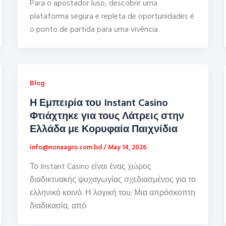
Para o apostador luso, descobrir uma
plataforma segura e repleta de oportunidades é
o ponto de partida para uma vivência
Blog
Η Εμπειρία του Instant Casino
Φτιάχτηκε για τους Λάτρεις στην
Ελλάδα με Κορυφαία Παιχνίδια
info@nonaagro.com.bd
/
May 14, 2026
Το Instant Casino είναι ένας χώρος
διαδικτυακής ψυχαγωγίας σχεδιασμένος για το
ελληνικό κοινό. Η λογική του; Μια απρόσκοπτη
διαδικασία, από