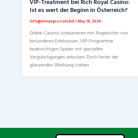
VIP-Treatment bei Rich Royal Casino:
Ist es wert der Beginn in Österreich?
info@nonaagro.com.bd
/
May 14, 2026
Online-Casinos konkurrieren mit Angeboten von
besonderen Erlebnissen. VIP-Programme
beabsichtigen Spieler mit speziellen
Vergünstigungen anlocken. Doch hinter der
glänzenden Werbung stehen