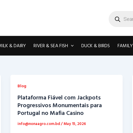
Products
search
MILK & DAIRY
RIVER & SEA FISH
DUCK & BIRDS
FAMILY
Blog
Plataforma Fiável com Jackpots
Progressivos Monumentais para
Portugal no Mafia Casino
info@nonaagro.com.bd
/
May 15, 2026