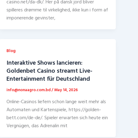
casino.net/da-dk/. Her på dansk jord bliver
spilleres drømme til virkelighed, ikke kun i form af
imponerende gevinster,
Blog
Interaktive Shows lancieren:
Goldenbet Casino streamt Live-
Entertainment für Deutschland
info@nonaagro.com.bd
/
May 14, 2026
Online-Casinos liefern schon lange weit mehr als
Automaten und Kartenspiele, https://golden-
bett.com/de-de/. Spieler erwarten sich heute ein
Vergnügen, das Adrenalin mit