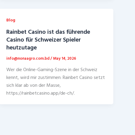
Blog
Rainbet Casino ist das führende
Casino für Schweizer Spieler
heutzutage
info@nonaagro.com.bd
/
May 14, 2026
Wer die Online-Gaming-Szene in der Schweiz
kennt, wird mir zustimmen: Rainbet Casino setzt
sich klar ab von der Masse,
https://rainbetcasino.app/de-ch/.