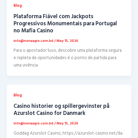
Blog
Plataforma Fiável com Jackpots
Progressivos Monumentais para Portugal
no Mafia Casino
info@nonaagro.com.bd
/
May 15, 2026
Para o apostador luso, descobrir uma plataforma segura
e repleta de oportunidades é o ponto de partida para
uma vivência
Blog
Casino historier og spillergevinster på
Azurslot Casino for Danmark
info@nonaagro.com.bd
/
May 15, 2026
Goddag Azurslot Casino, https://azurslot-casino.net/da-