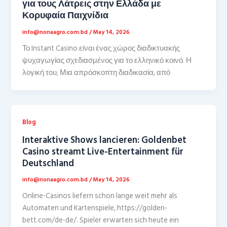
για τους Λάτρεις στην Ελλάδα με
Κορυφαία Παιχνίδια
info@nonaagro.com.bd
/
May 14, 2026
Το Instant Casino είναι ένας χώρος διαδικτυακής
ψυχαγωγίας σχεδιασμένος για το ελληνικό κοινό. Η
λογική του; Μια απρόσκοπτη διαδικασία, από
Blog
Interaktive Shows lancieren: Goldenbet
Casino streamt Live-Entertainment für
Deutschland
info@nonaagro.com.bd
/
May 14, 2026
Online-Casinos liefern schon lange weit mehr als
Automaten und Kartenspiele, https://golden-
bett.com/de-de/. Spieler erwarten sich heute ein