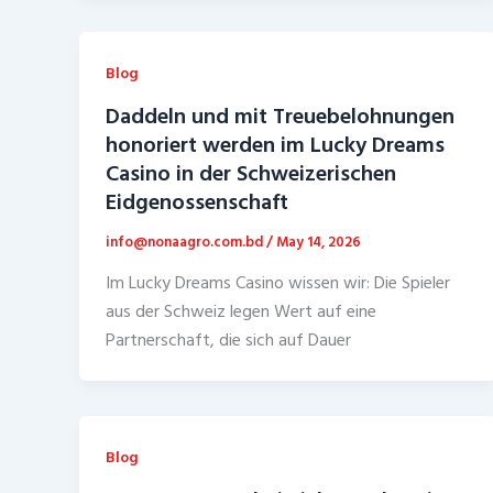
Blog
Daddeln und mit Treuebelohnungen
honoriert werden im Lucky Dreams
Casino in der Schweizerischen
Eidgenossenschaft
info@nonaagro.com.bd
/
May 14, 2026
Im Lucky Dreams Casino wissen wir: Die Spieler
aus der Schweiz legen Wert auf eine
Partnerschaft, die sich auf Dauer
Blog