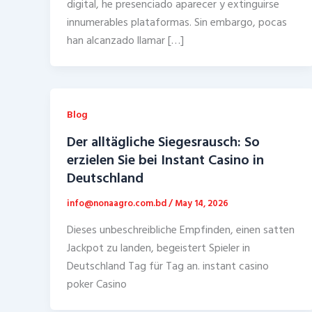
digital, he presenciado aparecer y extinguirse
innumerables plataformas. Sin embargo, pocas
han alcanzado llamar […]
Blog
Der alltägliche Siegesrausch: So
erzielen Sie bei Instant Casino in
Deutschland
info@nonaagro.com.bd
/
May 14, 2026
Dieses unbeschreibliche Empfinden, einen satten
Jackpot zu landen, begeistert Spieler in
Deutschland Tag für Tag an. instant casino
poker Casino