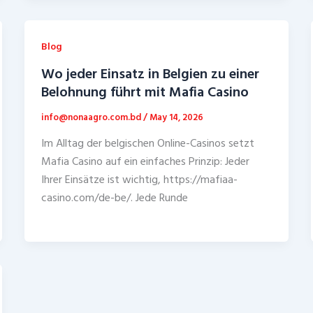
Blog
Wo jeder Einsatz in Belgien zu einer
Belohnung führt mit Mafia Casino
info@nonaagro.com.bd
/
May 14, 2026
Im Alltag der belgischen Online-Casinos setzt
Mafia Casino auf ein einfaches Prinzip: Jeder
Ihrer Einsätze ist wichtig, https://mafiaa-
casino.com/de-be/. Jede Runde