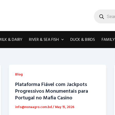
Products
search
MILK & DAIRY
RIVER & SEA FISH
DUCK & BIRDS
FAMILY
Blog
Plataforma Fiável com Jackpots
Progressivos Monumentais para
Portugal no Mafia Casino
info@nonaagro.com.bd
/
May 15, 2026