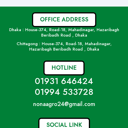
OFFICE ADDRESS
Dhaka : House-374, Road-18, Mahadinagar, Hazaribagh
Beribadh Road , Dhaka
Chittagong : House-374, Road-18, Mahadinagar,
Hazaribagh Beribadh Road , Dhaka
HOTLINE
01931 646424
01994 533728
nonaagro24@gmail.com
SOCIAL LINK