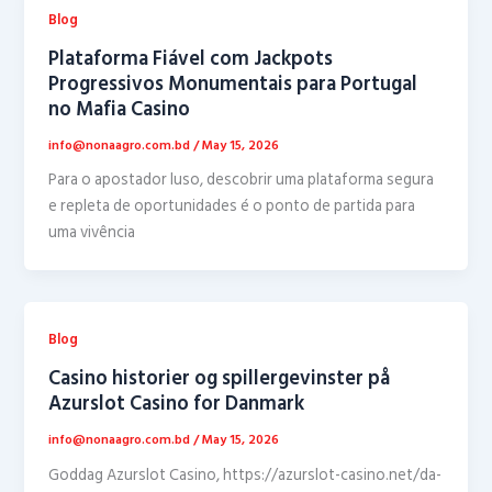
Blog
Plataforma Fiável com Jackpots
Progressivos Monumentais para Portugal
no Mafia Casino
info@nonaagro.com.bd
/
May 15, 2026
Para o apostador luso, descobrir uma plataforma segura
e repleta de oportunidades é o ponto de partida para
uma vivência
Blog
Casino historier og spillergevinster på
Azurslot Casino for Danmark
info@nonaagro.com.bd
/
May 15, 2026
Goddag Azurslot Casino, https://azurslot-casino.net/da-