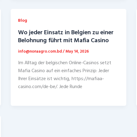
Blog
Wo jeder Einsatz in Belgien zu einer
Belohnung führt mit Mafia Casino
info@nonaagro.com.bd
/
May 14, 2026
Im Alltag der belgischen Online-Casinos setzt
Mafia Casino auf ein einfaches Prinzip: Jeder
Ihrer Einsätze ist wichtig, https://mafiaa-
casino.com/de-be/. Jede Runde