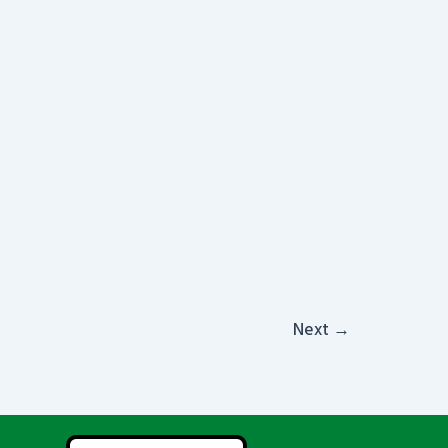
Next
→