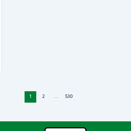
1
2
…
530