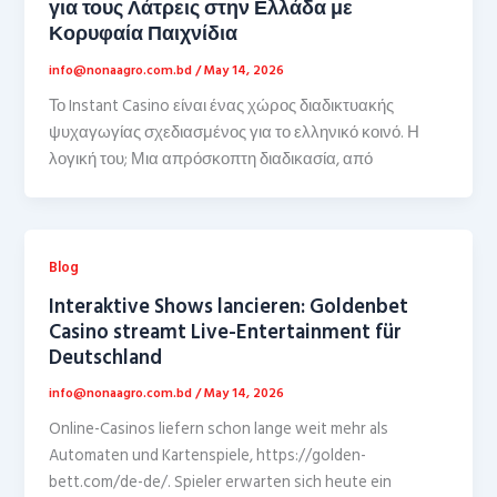
για τους Λάτρεις στην Ελλάδα με
Κορυφαία Παιχνίδια
info@nonaagro.com.bd
/
May 14, 2026
Το Instant Casino είναι ένας χώρος διαδικτυακής
ψυχαγωγίας σχεδιασμένος για το ελληνικό κοινό. Η
λογική του; Μια απρόσκοπτη διαδικασία, από
Blog
Interaktive Shows lancieren: Goldenbet
Casino streamt Live-Entertainment für
Deutschland
info@nonaagro.com.bd
/
May 14, 2026
Online-Casinos liefern schon lange weit mehr als
Automaten und Kartenspiele, https://golden-
bett.com/de-de/. Spieler erwarten sich heute ein