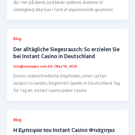
dk/. Her på dansk jord bliver spilleres drømme til
virkelighed, ikke kun i form af imponerende gevinster,
Blog
Der alltägliche Siegesrausch: So erzielen Sie
bei Instant Casino in Deutschland
info@nonaagro.com.bd
/
May 14, 2026
Dieses unbeschreibliche Empfinden, einen satten
Jackpot zu landen, begeistert Spieler in Deutschland Tag
für Tag an. instant casino poker Casino
Blog
Η Εμπειρία του Instant Casino Φτιάχτηκε