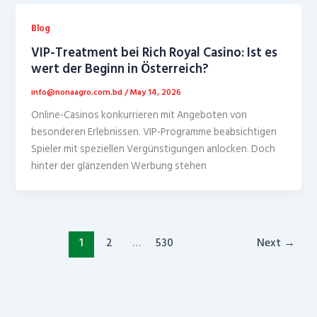
Blog
VIP-Treatment bei Rich Royal Casino: Ist es
wert der Beginn in Österreich?
info@nonaagro.com.bd
/
May 14, 2026
Online-Casinos konkurrieren mit Angeboten von
besonderen Erlebnissen. VIP-Programme beabsichtigen
Spieler mit speziellen Vergünstigungen anlocken. Doch
hinter der glänzenden Werbung stehen
1
2
…
530
Next
→