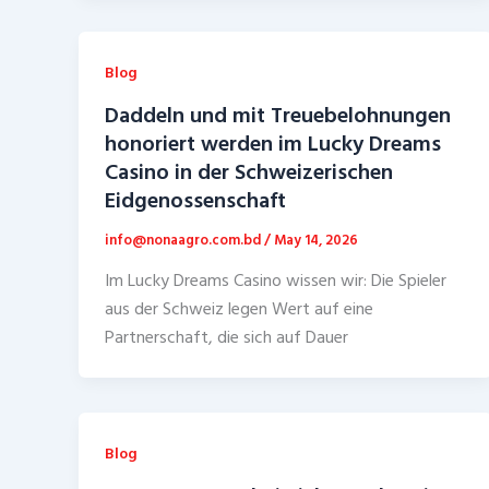
Blog
Daddeln und mit Treuebelohnungen
honoriert werden im Lucky Dreams
Casino in der Schweizerischen
Eidgenossenschaft
info@nonaagro.com.bd
/
May 14, 2026
Im Lucky Dreams Casino wissen wir: Die Spieler
aus der Schweiz legen Wert auf eine
Partnerschaft, die sich auf Dauer
Blog