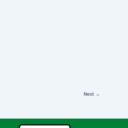
Next
→