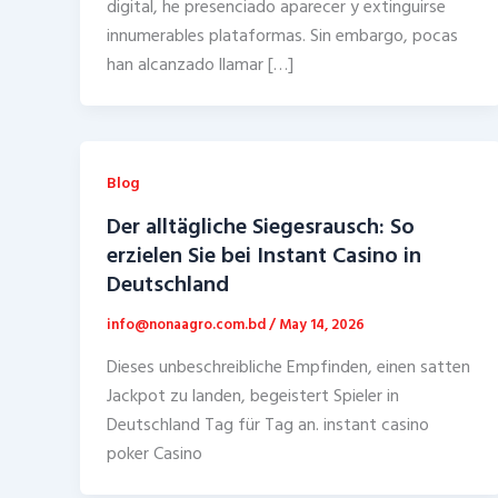
digital, he presenciado aparecer y extinguirse
innumerables plataformas. Sin embargo, pocas
han alcanzado llamar […]
Blog
Der alltägliche Siegesrausch: So
erzielen Sie bei Instant Casino in
Deutschland
info@nonaagro.com.bd
/
May 14, 2026
Dieses unbeschreibliche Empfinden, einen satten
Jackpot zu landen, begeistert Spieler in
Deutschland Tag für Tag an. instant casino
poker Casino