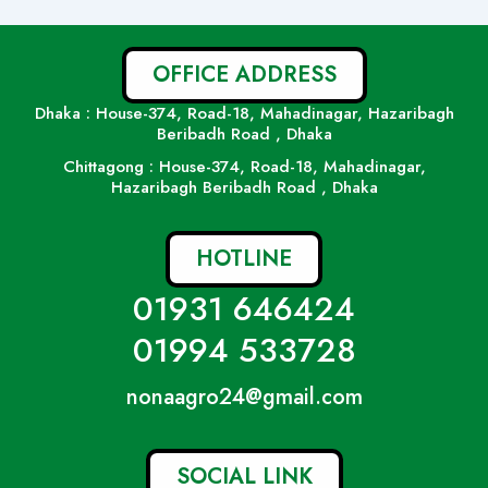
OFFICE ADDRESS
Dhaka : House-374, Road-18, Mahadinagar, Hazaribagh
Beribadh Road , Dhaka
Chittagong : House-374, Road-18, Mahadinagar,
Hazaribagh Beribadh Road , Dhaka
HOTLINE
01931 646424
01994 533728
nonaagro24@gmail.com
SOCIAL LINK