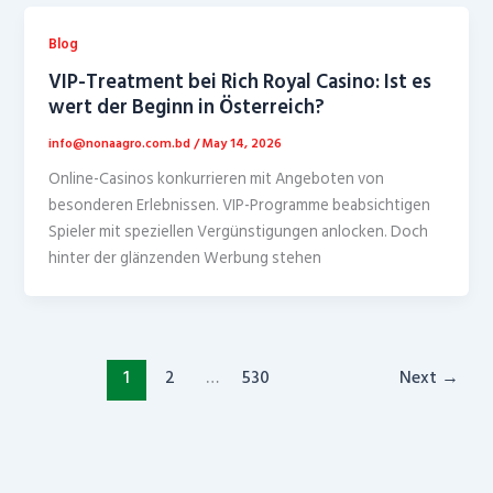
Blog
VIP-Treatment bei Rich Royal Casino: Ist es
wert der Beginn in Österreich?
info@nonaagro.com.bd
/
May 14, 2026
Online-Casinos konkurrieren mit Angeboten von
besonderen Erlebnissen. VIP-Programme beabsichtigen
Spieler mit speziellen Vergünstigungen anlocken. Doch
hinter der glänzenden Werbung stehen
1
2
…
530
Next
→