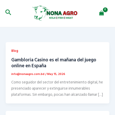
Skip
to
Search
content
Blog
Gambloria Casino es el mañana del juego
online en España
info@nonaagro.com.bd
/
May 15, 2026
Como seguidor del sector del entretenimiento digital, he
presenciado aparecer y extinguirse innumerables
plataformas. Sin embargo, pocas han alcanzado llamar […]