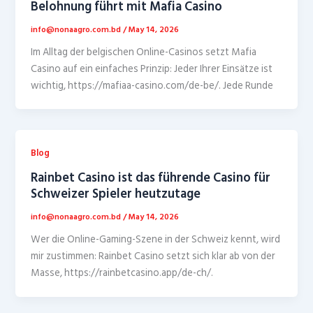
Belohnung führt mit Mafia Casino
info@nonaagro.com.bd
/
May 14, 2026
Im Alltag der belgischen Online-Casinos setzt Mafia
Casino auf ein einfaches Prinzip: Jeder Ihrer Einsätze ist
wichtig, https://mafiaa-casino.com/de-be/. Jede Runde
Blog
Rainbet Casino ist das führende Casino für
Schweizer Spieler heutzutage
info@nonaagro.com.bd
/
May 14, 2026
Wer die Online-Gaming-Szene in der Schweiz kennt, wird
mir zustimmen: Rainbet Casino setzt sich klar ab von der
Masse, https://rainbetcasino.app/de-ch/.