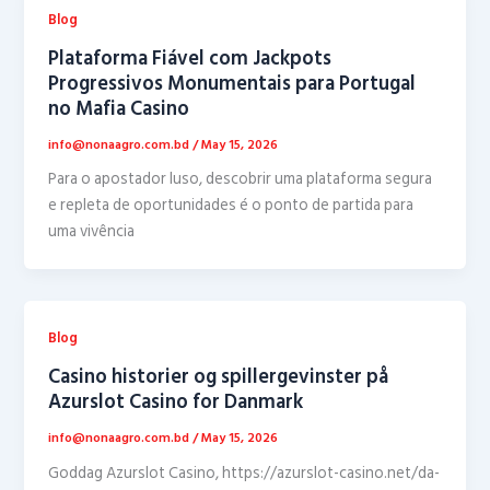
Blog
Plataforma Fiável com Jackpots
Progressivos Monumentais para Portugal
no Mafia Casino
info@nonaagro.com.bd
/
May 15, 2026
Para o apostador luso, descobrir uma plataforma segura
e repleta de oportunidades é o ponto de partida para
uma vivência
Blog
Casino historier og spillergevinster på
Azurslot Casino for Danmark
info@nonaagro.com.bd
/
May 15, 2026
Goddag Azurslot Casino, https://azurslot-casino.net/da-