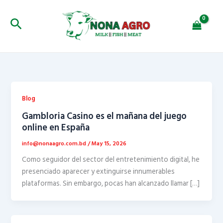
Skip
to
Search
content
Blog
Gambloria Casino es el mañana del juego
online en España
info@nonaagro.com.bd
/
May 15, 2026
Como seguidor del sector del entretenimiento digital, he
presenciado aparecer y extinguirse innumerables
plataformas. Sin embargo, pocas han alcanzado llamar […]