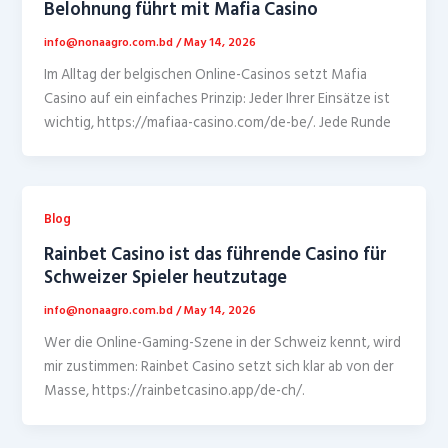
Belohnung führt mit Mafia Casino
info@nonaagro.com.bd
/
May 14, 2026
Im Alltag der belgischen Online-Casinos setzt Mafia
Casino auf ein einfaches Prinzip: Jeder Ihrer Einsätze ist
wichtig, https://mafiaa-casino.com/de-be/. Jede Runde
Blog
Rainbet Casino ist das führende Casino für
Schweizer Spieler heutzutage
info@nonaagro.com.bd
/
May 14, 2026
Wer die Online-Gaming-Szene in der Schweiz kennt, wird
mir zustimmen: Rainbet Casino setzt sich klar ab von der
Masse, https://rainbetcasino.app/de-ch/.