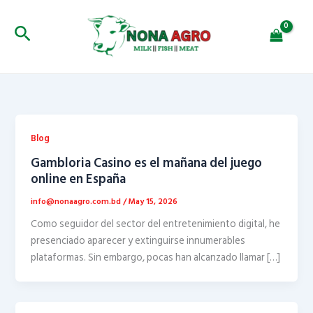
Skip
to
Search
content
Blog
Gambloria Casino es el mañana del juego
online en España
info@nonaagro.com.bd
/
May 15, 2026
Como seguidor del sector del entretenimiento digital, he
presenciado aparecer y extinguirse innumerables
plataformas. Sin embargo, pocas han alcanzado llamar […]