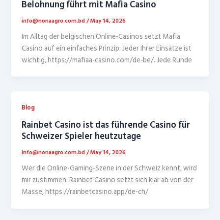
Belohnung führt mit Mafia Casino
info@nonaagro.com.bd
/
May 14, 2026
Im Alltag der belgischen Online-Casinos setzt Mafia
Casino auf ein einfaches Prinzip: Jeder Ihrer Einsätze ist
wichtig, https://mafiaa-casino.com/de-be/. Jede Runde
Blog
Rainbet Casino ist das führende Casino für
Schweizer Spieler heutzutage
info@nonaagro.com.bd
/
May 14, 2026
Wer die Online-Gaming-Szene in der Schweiz kennt, wird
mir zustimmen: Rainbet Casino setzt sich klar ab von der
Masse, https://rainbetcasino.app/de-ch/.