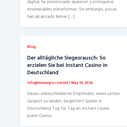
digital, he presenciado aparecer y extinguirse
innumerables plataformas. Sin embargo, pocas
han alcanzado llamar […]
Blog
Der alltägliche Siegesrausch: So
erzielen Sie bei Instant Casino in
Deutschland
info@nonaagro.com.bd
/
May 14, 2026
Dieses unbeschreibliche Empfinden, einen satten
Jackpot zu landen, begeistert Spieler in
Deutschland Tag für Tag an. instant casino
poker Casino