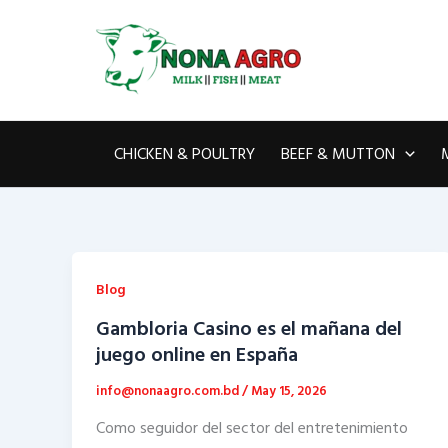
Skip
to
content
CHICKEN & POULTRY
BEEF & MUTTON
Blog
Gambloria Casino es el mañana del
juego online en España
info@nonaagro.com.bd
/
May 15, 2026
Como seguidor del sector del entretenimiento