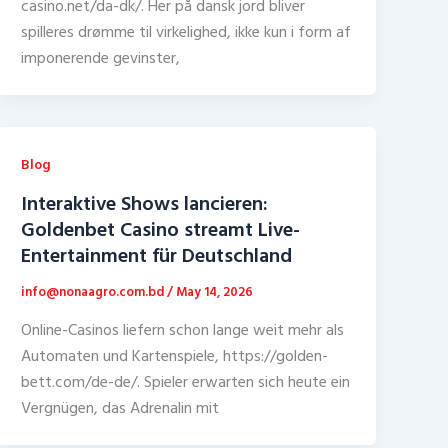
casino.net/da-dk/. Her på dansk jord bliver
spilleres drømme til virkelighed, ikke kun i form af
imponerende gevinster,
Blog
Interaktive Shows lancieren:
Goldenbet Casino streamt Live-
Entertainment für Deutschland
info@nonaagro.com.bd
/
May 14, 2026
Online-Casinos liefern schon lange weit mehr als
Automaten und Kartenspiele, https://golden-
bett.com/de-de/. Spieler erwarten sich heute ein
Vergnügen, das Adrenalin mit