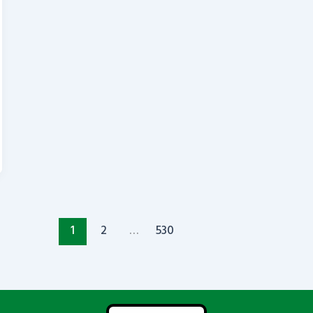
1
2
…
530