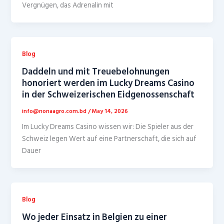
Vergnügen, das Adrenalin mit
Blog
Daddeln und mit Treuebelohnungen
honoriert werden im Lucky Dreams Casino
in der Schweizerischen Eidgenossenschaft
info@nonaagro.com.bd
/
May 14, 2026
Im Lucky Dreams Casino wissen wir: Die Spieler aus der
Schweiz legen Wert auf eine Partnerschaft, die sich auf
Dauer
Blog
Wo jeder Einsatz in Belgien zu einer