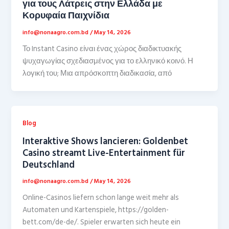
για τους Λάτρεις στην Ελλάδα με
Κορυφαία Παιχνίδια
info@nonaagro.com.bd
/
May 14, 2026
Το Instant Casino είναι ένας χώρος διαδικτυακής
ψυχαγωγίας σχεδιασμένος για το ελληνικό κοινό. Η
λογική του; Μια απρόσκοπτη διαδικασία, από
Blog
Interaktive Shows lancieren: Goldenbet
Casino streamt Live-Entertainment für
Deutschland
info@nonaagro.com.bd
/
May 14, 2026
Online-Casinos liefern schon lange weit mehr als
Automaten und Kartenspiele, https://golden-
bett.com/de-de/. Spieler erwarten sich heute ein