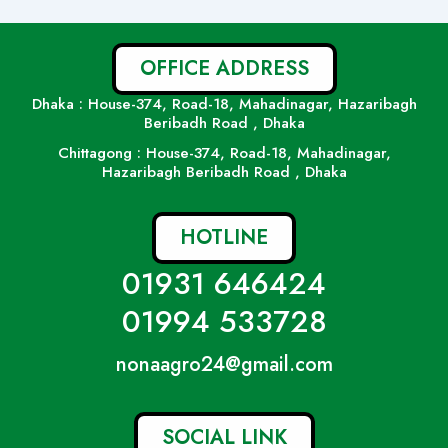
OFFICE ADDRESS
Dhaka : House-374, Road-18, Mahadinagar, Hazaribagh
Beribadh Road , Dhaka
Chittagong : House-374, Road-18, Mahadinagar,
Hazaribagh Beribadh Road , Dhaka
HOTLINE
01931 646424
01994 533728
nonaagro24@gmail.com
SOCIAL LINK