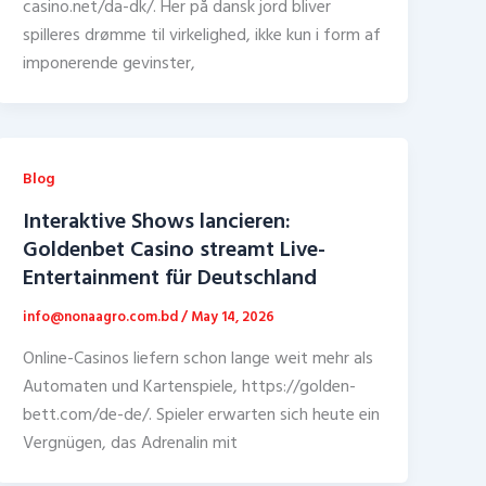
casino.net/da-dk/. Her på dansk jord bliver
spilleres drømme til virkelighed, ikke kun i form af
imponerende gevinster,
Blog
Interaktive Shows lancieren:
Goldenbet Casino streamt Live-
Entertainment für Deutschland
info@nonaagro.com.bd
/
May 14, 2026
Online-Casinos liefern schon lange weit mehr als
Automaten und Kartenspiele, https://golden-
bett.com/de-de/. Spieler erwarten sich heute ein
Vergnügen, das Adrenalin mit