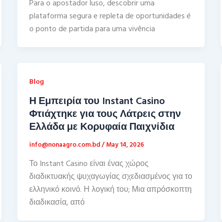
Para o apostador luso, descobrir uma
plataforma segura e repleta de oportunidades é
o ponto de partida para uma vivência
Blog
Η Εμπειρία του Instant Casino
Φτιάχτηκε για τους Λάτρεις στην
Ελλάδα με Κορυφαία Παιχνίδια
info@nonaagro.com.bd
/
May 14, 2026
Το Instant Casino είναι ένας χώρος
διαδικτυακής ψυχαγωγίας σχεδιασμένος για το
ελληνικό κοινό. Η λογική του; Μια απρόσκοπτη
διαδικασία, από