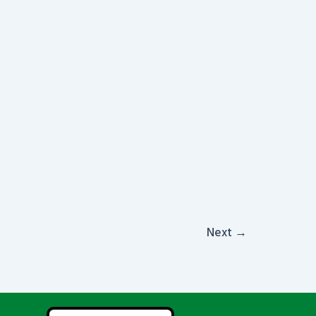
Next
→