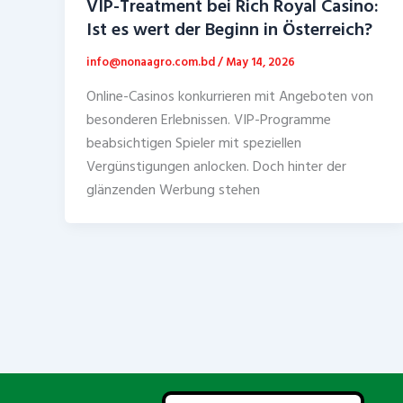
VIP-Treatment bei Rich Royal Casino:
Ist es wert der Beginn in Österreich?
info@nonaagro.com.bd
/
May 14, 2026
Online-Casinos konkurrieren mit Angeboten von
besonderen Erlebnissen. VIP-Programme
beabsichtigen Spieler mit speziellen
Vergünstigungen anlocken. Doch hinter der
glänzenden Werbung stehen