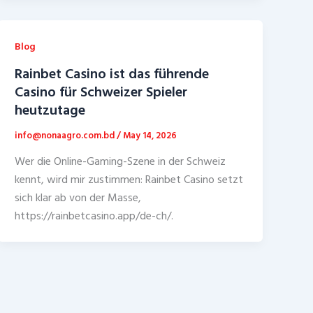
Blog
Rainbet Casino ist das führende
Casino für Schweizer Spieler
heutzutage
info@nonaagro.com.bd
/
May 14, 2026
Wer die Online-Gaming-Szene in der Schweiz
kennt, wird mir zustimmen: Rainbet Casino setzt
sich klar ab von der Masse,
https://rainbetcasino.app/de-ch/.