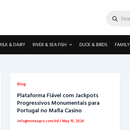
Products
search
MILK & DAIRY
RIVER & SEA FISH
DUCK & BIRDS
FAMILY
Blog
Plataforma Fiável com Jackpots
Progressivos Monumentais para
Portugal no Mafia Casino
info@nonaagro.com.bd
/
May 15, 2026