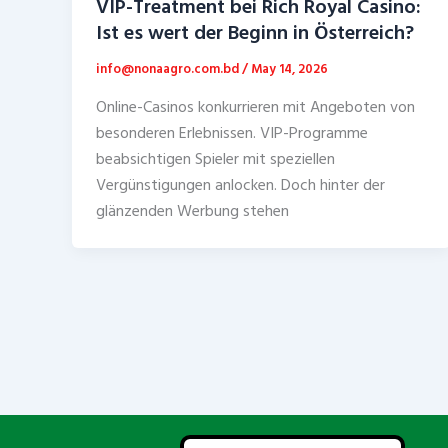
VIP-Treatment bei Rich Royal Casino:
Ist es wert der Beginn in Österreich?
info@nonaagro.com.bd
/
May 14, 2026
Online-Casinos konkurrieren mit Angeboten von
besonderen Erlebnissen. VIP-Programme
beabsichtigen Spieler mit speziellen
Vergünstigungen anlocken. Doch hinter der
glänzenden Werbung stehen