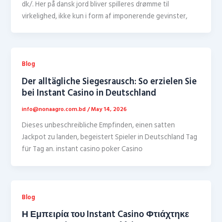
dk/. Her på dansk jord bliver spilleres drømme til
virkelighed, ikke kun i form af imponerende gevinster,
Blog
Der alltägliche Siegesrausch: So erzielen Sie
bei Instant Casino in Deutschland
info@nonaagro.com.bd
/
May 14, 2026
Dieses unbeschreibliche Empfinden, einen satten
Jackpot zu landen, begeistert Spieler in Deutschland Tag
für Tag an. instant casino poker Casino
Blog
Η Εμπειρία του Instant Casino Φτιάχτηκε