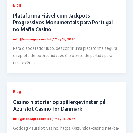
Blog
Plataforma Fiável com Jackpots
Progressivos Monumentais para Portugal
no Mafia Casino
info@nonaagro.com.bd
/
May 15, 2026
Para o apostador luso, descobrir uma plataforma segura
e repleta de oportunidades é o ponto de partida para
uma vivência
Blog
Casino historier og spillergevinster på
Azurslot Casino for Danmark
info@nonaagro.com.bd
/
May 15, 2026
Goddag Azurslot Casino, https://azurslot-casino.net/da-