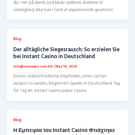
dk/. Her på dansk jord bliver spilleres drømme til
virkelighed, ikke kun i form af imponerende gevinster,
Blog
Der alltägliche Siegesrausch: So erzielen Sie
bei Instant Casino in Deutschland
info@nonaagro.com.bd
/
May 14, 2026
Dieses unbeschreibliche Empfinden, einen satten
Jackpot zu landen, begeistert Spieler in Deutschland Tag
für Tag an. instant casino poker Casino
Blog
Η Εμπειρία του Instant Casino Φτιάχτηκε