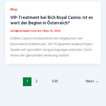
Blog
VIP-Treatment bei Rich Royal Casino: Ist es
wert der Beginn in Österreich?
info@nonaagro.com.bd
/
May 14, 2026
Online-Casinos konkurrieren mit Angeboten von
besonderen Erlebnissen. VIP-Programme beabsichtigen
Spieler mit speziellen Vergünstigungen anlocken. Doch
hinter der glänzenden Werbung stehen
1
2
…
530
Next
→