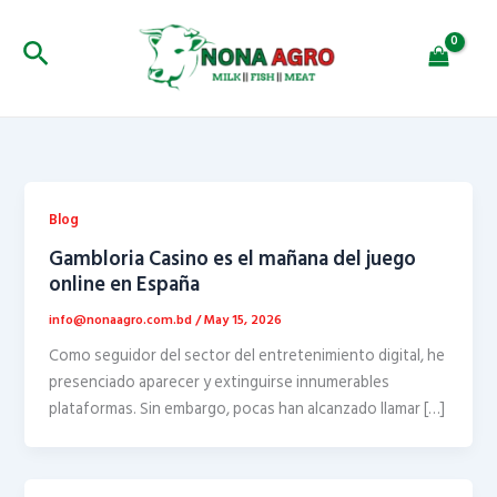
Skip
to
Search
content
Blog
Gambloria Casino es el mañana del juego
online en España
info@nonaagro.com.bd
/
May 15, 2026
Como seguidor del sector del entretenimiento digital, he
presenciado aparecer y extinguirse innumerables
plataformas. Sin embargo, pocas han alcanzado llamar […]