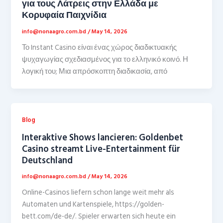
για τους Λάτρεις στην Ελλάδα με
Κορυφαία Παιχνίδια
info@nonaagro.com.bd
/
May 14, 2026
Το Instant Casino είναι ένας χώρος διαδικτυακής
ψυχαγωγίας σχεδιασμένος για το ελληνικό κοινό. Η
λογική του; Μια απρόσκοπτη διαδικασία, από
Blog
Interaktive Shows lancieren: Goldenbet
Casino streamt Live-Entertainment für
Deutschland
info@nonaagro.com.bd
/
May 14, 2026
Online-Casinos liefern schon lange weit mehr als
Automaten und Kartenspiele, https://golden-
bett.com/de-de/. Spieler erwarten sich heute ein