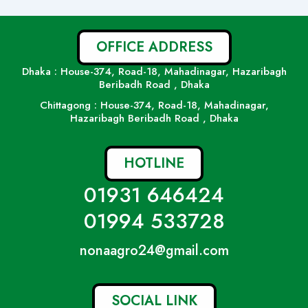
OFFICE ADDRESS
Dhaka : House-374, Road-18, Mahadinagar, Hazaribagh
Beribadh Road , Dhaka
Chittagong : House-374, Road-18, Mahadinagar,
Hazaribagh Beribadh Road , Dhaka
HOTLINE
01931 646424
01994 533728
nonaagro24@gmail.com
SOCIAL LINK