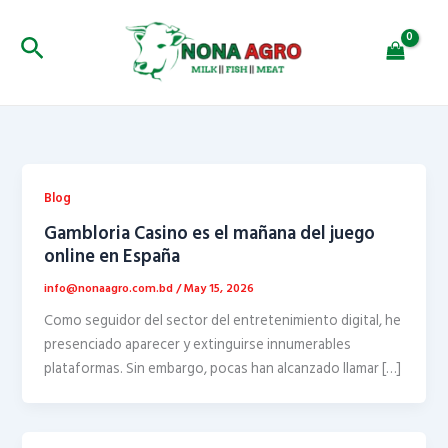
Skip
to
Search
content
Blog
Gambloria Casino es el mañana del juego
online en España
info@nonaagro.com.bd
/
May 15, 2026
Como seguidor del sector del entretenimiento digital, he
presenciado aparecer y extinguirse innumerables
plataformas. Sin embargo, pocas han alcanzado llamar […]