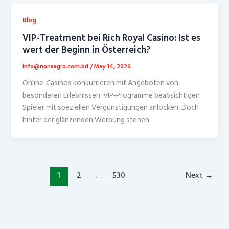
Blog
VIP-Treatment bei Rich Royal Casino: Ist es
wert der Beginn in Österreich?
info@nonaagro.com.bd
/
May 14, 2026
Online-Casinos konkurrieren mit Angeboten von
besonderen Erlebnissen. VIP-Programme beabsichtigen
Spieler mit speziellen Vergünstigungen anlocken. Doch
hinter der glänzenden Werbung stehen
1
2
…
530
Next
→